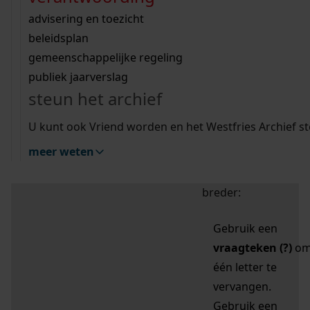
zoektips
Wij helpen u op weg met een aantal zoektips.
bekijk ons geschiedenislokaal
vergunningen
bouwvergunningen
advisering en toezicht
bekijk alle zoektips
beeld en geluid
omgevingsvergunningen
beleidsplan
uitleg nodig?
gemeenschappelijke regeling
publiek jaarverslag
Mijn Studiezaal (inloggen)
Wij helpen u op weg met een aantal zoektips.
steun het archief
bekijk alle zoektips
Door leestekens in
U kunt ook Vriend worden en het Westfries Archief s
uw zoekopdracht te
meer weten
gebruiken, zoekt u
specifieker of juist
breder:
Gebruik een
vraagteken (?)
o
één letter te
vervangen.
Gebruik een