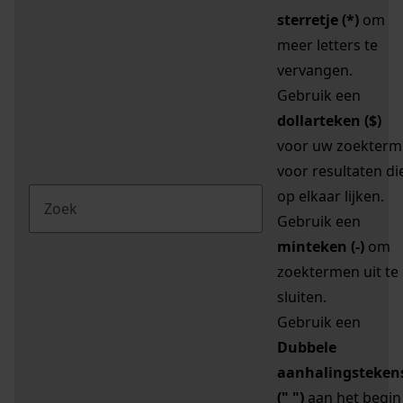
sterretje (*)
om
meer letters te
vervangen.
Gebruik een
dollarteken ($)
voor uw zoekterm
voor resultaten di
op elkaar lijken.
Gebruik een
minteken (-)
om
zoektermen uit te
sluiten.
Gebruik een
Dubbele
aanhalingsteken
(" ")
aan het begin