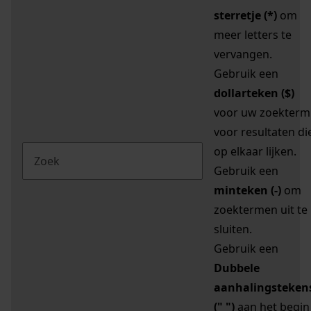
sterretje (*)
om
meer letters te
vervangen.
Gebruik een
dollarteken ($)
voor uw zoekterm
voor resultaten di
op elkaar lijken.
Gebruik een
minteken (-)
om
zoektermen uit te
sluiten.
Gebruik een
Dubbele
aanhalingsteken
(" ")
aan het begin