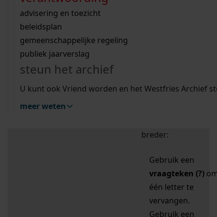
zoektips
Wij helpen u op weg met een aantal zoektips.
bekijk ons geschiedenislokaal
vergunningen
bouwvergunningen
advisering en toezicht
bekijk alle zoektips
beeld en geluid
omgevingsvergunningen
beleidsplan
uitleg nodig?
gemeenschappelijke regeling
publiek jaarverslag
Mijn Studiezaal (inloggen)
Wij helpen u op weg met een aantal zoektips.
steun het archief
bekijk alle zoektips
Door leestekens in
U kunt ook Vriend worden en het Westfries Archief s
uw zoekopdracht te
meer weten
gebruiken, zoekt u
specifieker of juist
breder:
Gebruik een
vraagteken (?)
o
één letter te
vervangen.
Gebruik een