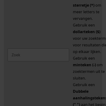
sterretje (*)
om
meer letters te
vervangen.
Gebruik een
dollarteken ($)
voor uw zoekterm
voor resultaten di
op elkaar lijken.
Gebruik een
minteken (-)
om
zoektermen uit te
sluiten.
Gebruik een
Dubbele
aanhalingsteken
(" ")
aan het begin