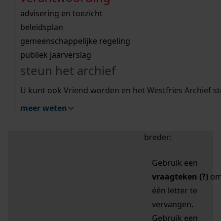
zoektips
Wij helpen u op weg met een aantal zoektips.
bekijk ons geschiedenislokaal
vergunningen
bouwvergunningen
advisering en toezicht
bekijk alle zoektips
beeld en geluid
omgevingsvergunningen
beleidsplan
uitleg nodig?
gemeenschappelijke regeling
publiek jaarverslag
Mijn Studiezaal (inloggen)
Wij helpen u op weg met een aantal zoektips.
steun het archief
bekijk alle zoektips
Door leestekens in
U kunt ook Vriend worden en het Westfries Archief s
uw zoekopdracht te
meer weten
gebruiken, zoekt u
specifieker of juist
breder:
Gebruik een
vraagteken (?)
o
één letter te
vervangen.
Gebruik een