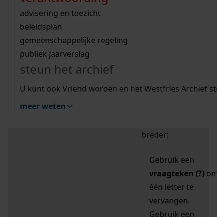
zoektips
Wij helpen u op weg met een aantal zoektips.
bekijk ons geschiedenislokaal
vergunningen
bouwvergunningen
advisering en toezicht
bekijk alle zoektips
beeld en geluid
omgevingsvergunningen
beleidsplan
uitleg nodig?
gemeenschappelijke regeling
publiek jaarverslag
Mijn Studiezaal (inloggen)
Wij helpen u op weg met een aantal zoektips.
steun het archief
bekijk alle zoektips
Door leestekens in
U kunt ook Vriend worden en het Westfries Archief s
uw zoekopdracht te
meer weten
gebruiken, zoekt u
specifieker of juist
breder:
Gebruik een
vraagteken (?)
o
één letter te
vervangen.
Gebruik een