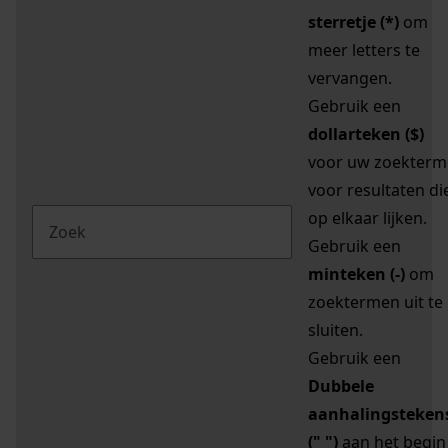
sterretje (*)
om
meer letters te
vervangen.
Gebruik een
dollarteken ($)
voor uw zoekterm
voor resultaten di
op elkaar lijken.
Gebruik een
minteken (-)
om
zoektermen uit te
sluiten.
Gebruik een
Dubbele
aanhalingsteken
(" ")
aan het begin