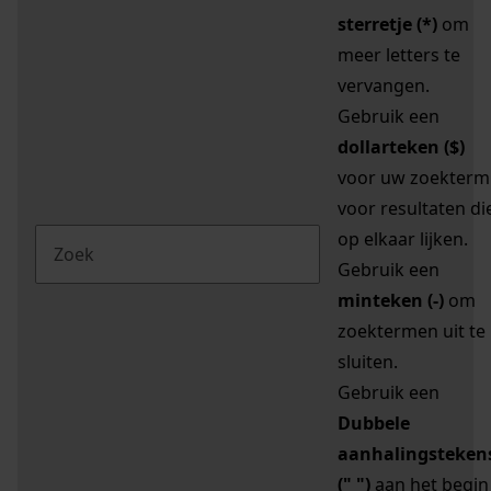
sterretje (*)
om
meer letters te
vervangen.
Gebruik een
dollarteken ($)
voor uw zoekterm
voor resultaten di
op elkaar lijken.
Gebruik een
minteken (-)
om
zoektermen uit te
sluiten.
Gebruik een
Dubbele
aanhalingsteken
(" ")
aan het begin