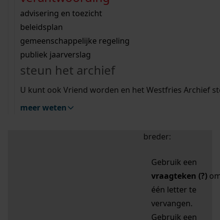
zoektips
Wij helpen u op weg met een aantal zoektips.
bekijk ons geschiedenislokaal
vergunningen
bouwvergunningen
advisering en toezicht
bekijk alle zoektips
beeld en geluid
omgevingsvergunningen
beleidsplan
uitleg nodig?
gemeenschappelijke regeling
publiek jaarverslag
Mijn Studiezaal (inloggen)
Wij helpen u op weg met een aantal zoektips.
steun het archief
bekijk alle zoektips
Door leestekens in
U kunt ook Vriend worden en het Westfries Archief s
uw zoekopdracht te
meer weten
gebruiken, zoekt u
specifieker of juist
breder:
Gebruik een
vraagteken (?)
o
één letter te
vervangen.
Gebruik een