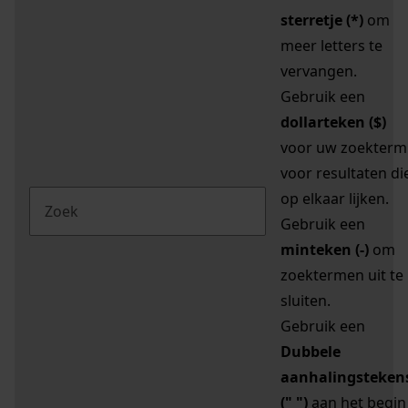
sterretje (*)
om
meer letters te
vervangen.
Gebruik een
dollarteken ($)
voor uw zoekterm
voor resultaten di
op elkaar lijken.
Gebruik een
minteken (-)
om
zoektermen uit te
sluiten.
Gebruik een
Dubbele
aanhalingsteken
(" ")
aan het begin