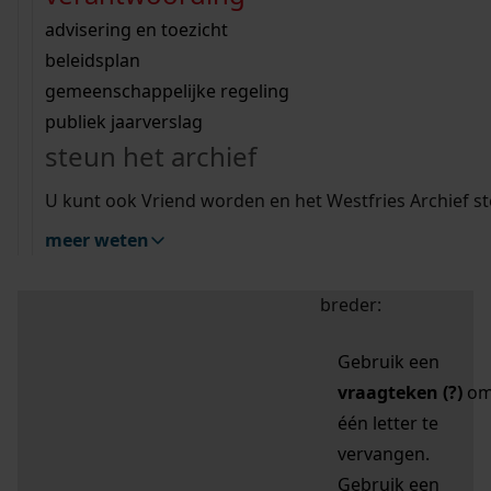
zoektips
Wij helpen u op weg met een aantal zoektips.
bekijk ons geschiedenislokaal
vergunningen
bouwvergunningen
advisering en toezicht
bekijk alle zoektips
beeld en geluid
omgevingsvergunningen
beleidsplan
uitleg nodig?
gemeenschappelijke regeling
publiek jaarverslag
Mijn Studiezaal (inloggen)
Wij helpen u op weg met een aantal zoektips.
steun het archief
bekijk alle zoektips
Door leestekens in
U kunt ook Vriend worden en het Westfries Archief s
uw zoekopdracht te
meer weten
gebruiken, zoekt u
specifieker of juist
breder:
Gebruik een
vraagteken (?)
o
één letter te
vervangen.
Gebruik een