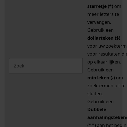
sterretje (*)
om
meer letters te
vervangen.
Gebruik een
dollarteken ($)
voor uw zoekterm
voor resultaten di
op elkaar lijken.
Gebruik een
minteken (-)
om
zoektermen uit te
sluiten.
Gebruik een
Dubbele
aanhalingsteken
(" ")
aan het begin