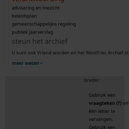
zoektips
Wij helpen u op weg met een aantal zoektips.
bekijk ons geschiedenislokaal
vergunningen
bouwvergunningen
advisering en toezicht
bekijk alle zoektips
beeld en geluid
omgevingsvergunningen
beleidsplan
uitleg nodig?
gemeenschappelijke regeling
publiek jaarverslag
Mijn Studiezaal (inloggen)
Wij helpen u op weg met een aantal zoektips.
steun het archief
bekijk alle zoektips
Door leestekens in
U kunt ook Vriend worden en het Westfries Archief s
uw zoekopdracht te
meer weten
gebruiken, zoekt u
specifieker of juist
breder:
Gebruik een
vraagteken (?)
o
één letter te
vervangen.
Gebruik een