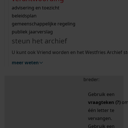
zoektips
Wij helpen u op weg met een aantal zoektips.
bekijk ons geschiedenislokaal
vergunningen
bouwvergunningen
advisering en toezicht
bekijk alle zoektips
beeld en geluid
omgevingsvergunningen
beleidsplan
uitleg nodig?
gemeenschappelijke regeling
publiek jaarverslag
Mijn Studiezaal (inloggen)
Wij helpen u op weg met een aantal zoektips.
steun het archief
bekijk alle zoektips
Door leestekens in
U kunt ook Vriend worden en het Westfries Archief s
uw zoekopdracht te
meer weten
gebruiken, zoekt u
specifieker of juist
breder:
Gebruik een
vraagteken (?)
o
één letter te
vervangen.
Gebruik een