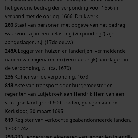
het gewone bedrag der verponding voor 1666 in
verband met de oorlog, 1666. Drukwerk
266
Staat van personen met opgave van het bedrag
waarvoor zij in een belasting (verponding?) zijn
aangeslagen, z.j. (17de eeuw)
248A
Legger van huizen en landerijen, vermeldende
namen van eigenaren en (vermoedelijk) aanslagen in
de verponding, z.j. (ca. 1670)
236
Kohier van de verponding, 1673
818
Akte van transport door burgemeester en
regenten van Lutjebroek aan Hendrik Hem van een
stuk grasland groot 600 roeden, gelegen aan de
Kerksloot, 30 maart 1695
819
Register van verkochte geabandonneerde landen,
1708-1742
256-263
Leggers van eigenaren van landerijen in Andijk