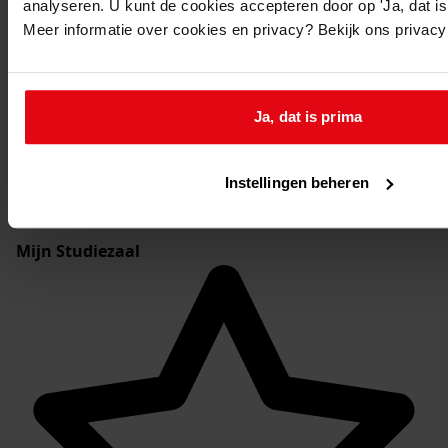
analyseren. U kunt de cookies accepteren door op 'Ja, dat is 
achterstallige betalingen, 1722-1744
Meer informatie over cookies en privacy? Bekijk ons privac
Toon details van deze beschrijving
1107 Stede en gemeente Grootebroek
Ja, dat is prima
2.
Inventarissen
2.4. Archief van de vroedschap, later municipaliteit van
Instellingen beheren
Lutjebroek
Mijn Studiezaal