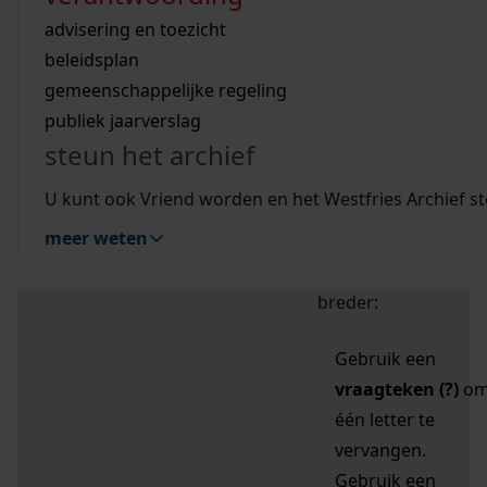
zoektips
Wij helpen u op weg met een aantal zoektips.
bekijk ons geschiedenislokaal
vergunningen
bouwvergunningen
advisering en toezicht
bekijk alle zoektips
beeld en geluid
omgevingsvergunningen
beleidsplan
uitleg nodig?
gemeenschappelijke regeling
publiek jaarverslag
Mijn Studiezaal (inloggen)
Wij helpen u op weg met een aantal zoektips.
steun het archief
bekijk alle zoektips
Door leestekens in
U kunt ook Vriend worden en het Westfries Archief s
uw zoekopdracht te
meer weten
gebruiken, zoekt u
specifieker of juist
breder:
Gebruik een
vraagteken (?)
o
één letter te
vervangen.
Gebruik een