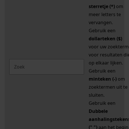
sterretje (*)
om
meer letters te
vervangen.
Gebruik een
dollarteken ($)
voor uw zoekterm
voor resultaten di
op elkaar lijken.
Gebruik een
minteken (-)
om
zoektermen uit te
sluiten.
Gebruik een
Dubbele
aanhalingsteken
(" ")
aan het begin