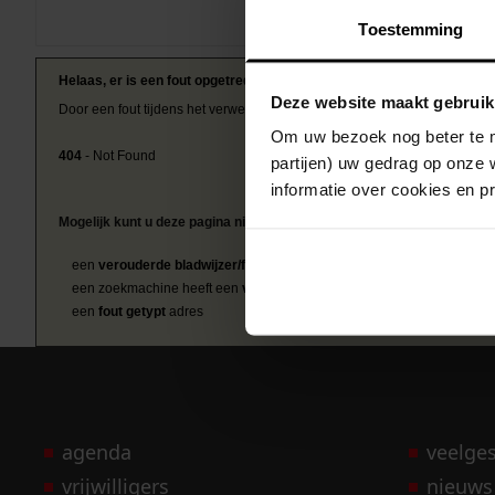
Toestemming
Helaas, er is een fout opgetreden
Deze website maakt gebruik
Door een fout tijdens het verwerken van deze pagina is het niet mogelij
Om uw bezoek nog beter te m
404
- Not Found
partijen) uw gedrag op onze 
informatie over cookies en p
Mogelijk kunt u deze pagina niet bezoeken door:
een
verouderde bladwijzer/favoriet
een zoekmachine heeft een
verouderde lijst van de website
een
fout getypt
adres
agenda
veelge
vrijwilligers
nieuws