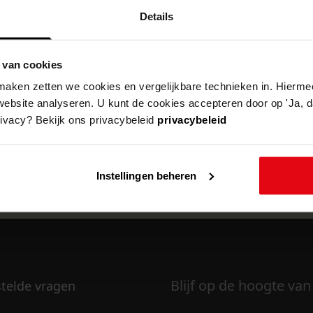
Details
 van cookies
k om deze pagina te kunnen bekijken.
aken zetten we cookies en vergelijkbare technieken in. Hierme
website analyseren. U kunt de cookies accepteren door op 'Ja, da
rivacy? Bekijk ons privacybeleid
privacybeleid
Instellingen beheren
Blijf op de hoogte van
stelde vragen