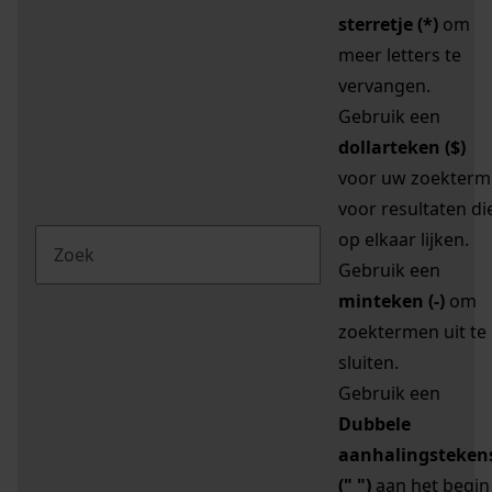
sterretje (*)
om
meer letters te
vervangen.
Gebruik een
dollarteken ($)
voor uw zoekterm
voor resultaten di
op elkaar lijken.
Gebruik een
minteken (-)
om
zoektermen uit te
sluiten.
Gebruik een
Dubbele
aanhalingsteken
(" ")
aan het begin