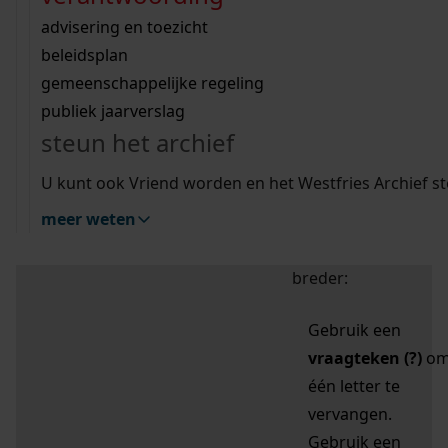
zoektips
Wij helpen u op weg met een aantal zoektips.
bekijk ons geschiedenislokaal
vergunningen
bouwvergunningen
advisering en toezicht
bekijk alle zoektips
beeld en geluid
omgevingsvergunningen
beleidsplan
uitleg nodig?
gemeenschappelijke regeling
publiek jaarverslag
Mijn Studiezaal (inloggen)
Wij helpen u op weg met een aantal zoektips.
steun het archief
bekijk alle zoektips
Door leestekens in
U kunt ook Vriend worden en het Westfries Archief s
uw zoekopdracht te
meer weten
gebruiken, zoekt u
specifieker of juist
breder:
Gebruik een
vraagteken (?)
o
één letter te
vervangen.
Gebruik een