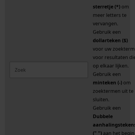
sterretje (*)
om
meer letters te
vervangen.
Gebruik een
dollarteken ($)
voor uw zoekterm
voor resultaten di
op elkaar lijken.
Gebruik een
minteken (-)
om
zoektermen uit te
sluiten.
Gebruik een
Dubbele
aanhalingsteken
(" ")
aan het begin