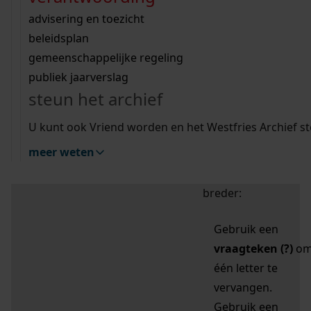
zoektips
Wij helpen u op weg met een aantal zoektips.
bekijk ons geschiedenislokaal
vergunningen
bouwvergunningen
advisering en toezicht
bekijk alle zoektips
beeld en geluid
omgevingsvergunningen
beleidsplan
uitleg nodig?
gemeenschappelijke regeling
publiek jaarverslag
Mijn Studiezaal (inloggen)
Wij helpen u op weg met een aantal zoektips.
steun het archief
bekijk alle zoektips
Door leestekens in
U kunt ook Vriend worden en het Westfries Archief s
uw zoekopdracht te
meer weten
gebruiken, zoekt u
specifieker of juist
breder:
Gebruik een
vraagteken (?)
o
één letter te
vervangen.
Gebruik een