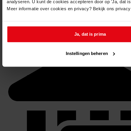
analyseren. U kunt de cookies accepteren door op 'Ja, dat is 
U kunt de
gewenste stukken
online reserveren via de
Meer informatie over cookies en privacy? Bekijk ons privac
website van het WFA.
Op de aangegeven reserveringsdatum liggen de
stukken om 9.30 uur voor u klaar.
Ja, dat is prima
Reageren
Instellingen beheren