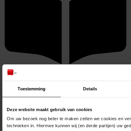
Aanvragen (verzoek tot inzage op de studiezaal)
U kunt dit stuk / deze stukken in origineel raadplegen
in de studiezaal van het Westfries Archief (WFA).
Toestemming
Details
U heeft daarvoor de volgende gegevens nodig:
Archiefnummer: 1271-BD
Inventarisnummer: 64
Deze website maakt gebruik van cookies
Om uw bezoek nog beter te maken zetten we cookies en verg
Reserveren:
technieken in. Hiermee kunnen wij (en derde partijen) uw ge