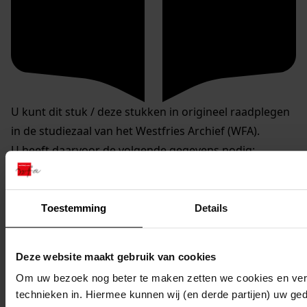
U kunt dit stuk / deze stukken in origineel raadplegen
in de studiezaal van het Westfries Archief (WFA).
U heeft daarvoor de volgende gegevens nodig:
Archiefnummer: 1276
Inventarisnummer: 18
Toestemming
Details
Reserveren:
U kunt de
gewenste stukken
online reserveren via de
Deze website maakt gebruik van cookies
website van het WFA.
Om uw bezoek nog beter te maken zetten we cookies en verg
Op de aangegeven reserveringsdatum liggen de
technieken in. Hiermee kunnen wij (en derde partijen) uw ge
stukken om 9.30 uur voor u klaar.