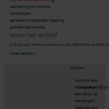
zoektips
Wij helpen u op weg met een aantal zoektips.
bekijk ons geschiedenislokaal
vergunningen
bouwvergunningen
advisering en toezicht
bekijk alle zoektips
beeld en geluid
omgevingsvergunningen
beleidsplan
uitleg nodig?
gemeenschappelijke regeling
publiek jaarverslag
Mijn Studiezaal (inloggen)
Wij helpen u op weg met een aantal zoektips.
steun het archief
bekijk alle zoektips
Door leestekens in
U kunt ook Vriend worden en het Westfries Archief s
uw zoekopdracht te
meer weten
gebruiken, zoekt u
specifieker of juist
breder:
Gebruik een
vraagteken (?)
o
één letter te
vervangen.
Gebruik een