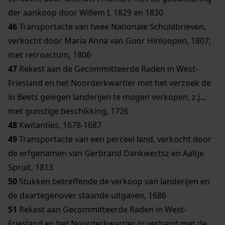
der aankoop door Willem I, 1829 en 1830
46
Transportacte van twee Nationale Schuldbrieven,
verkocht door Maria Anna van Goor Hinloopen, 1807;
met retroactum, 1806
47
Rekest aan de Gecommitteerde Raden in West-
Friesland en het Noorderkwartier met het verzoek de
in Beets gelegen landerijen te mogen verkopen, z.j..;
met gunstige beschikking, 1726
48
Kwitanties, 1678-1687
49
Transportacte van een perceel land, verkocht door
de erfgenamen van Gerbrand Dankwertsz en Aaltje
Spruit, 1813
50
Stukken betreffende de verkoop van landerijen en
de daartegenover staande uitgaven, 1686
51
Rekest aan Gecommitteerde Raden in West-
Friesland en het Noorderkwartier in verband met de