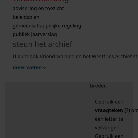
zoektips
Wij helpen u op weg met een aantal zoektips.
bekijk ons geschiedenislokaal
vergunningen
bouwvergunningen
advisering en toezicht
bekijk alle zoektips
beeld en geluid
omgevingsvergunningen
beleidsplan
uitleg nodig?
gemeenschappelijke regeling
publiek jaarverslag
Mijn Studiezaal (inloggen)
Wij helpen u op weg met een aantal zoektips.
steun het archief
bekijk alle zoektips
Door leestekens in
U kunt ook Vriend worden en het Westfries Archief s
uw zoekopdracht te
meer weten
gebruiken, zoekt u
specifieker of juist
breder:
Gebruik een
vraagteken (?)
o
één letter te
vervangen.
Gebruik een