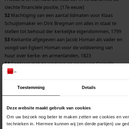
slechte financiële positie, [17e eeuw]
52
Machtiging van een aantal lidmaten voor Klaas
Schuijtemaker en Dirk Bregman om alles in staat te
stellen tot behoud der kerkelijke eigendommen, 1799
53
Kwitantie afgegeven aan Jacob Homan als vader en
voogd van Egbert Homan voor de voldoening van
huur over kerke- en armenlanden, 1823
54
Contract met de weduwe en erven van Cornelis
Bouwman, waarbij zij toestemming krijgen het door
hen in 1823 op kerkegrond gebouwde huis te laten
staan en het daarbij behorende erf te gebruiken, 1848
Toestemming
Details
55
Gunstige beschikking van Gecommitteerde Raden
in West-Friesland en het Noorderkwartier tot verkoop
Deze website maakt gebruik van cookies
van een erfpacht, 1685
Om uw bezoek nog beter te maken zetten we cookies en verg
56
Transportacte van een obligatie door Jacobus
technieken in. Hiermee kunnen wij (en derde partijen) uw ge
Kosters, 1804