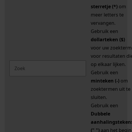
sterretje (*)
om
meer letters te
vervangen.
Gebruik een
dollarteken ($)
voor uw zoekterm
voor resultaten di
op elkaar lijken.
Gebruik een
minteken (-)
om
zoektermen uit te
sluiten.
Gebruik een
Dubbele
aanhalingsteken
(" ")
aan het begin