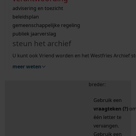
zoektips
Wij helpen u op weg met een aantal zoektips.
bekijk ons geschiedenislokaal
vergunningen
bouwvergunningen
advisering en toezicht
bekijk alle zoektips
beeld en geluid
omgevingsvergunningen
beleidsplan
uitleg nodig?
gemeenschappelijke regeling
publiek jaarverslag
Mijn Studiezaal (inloggen)
Wij helpen u op weg met een aantal zoektips.
steun het archief
bekijk alle zoektips
Door leestekens in
U kunt ook Vriend worden en het Westfries Archief s
uw zoekopdracht te
meer weten
gebruiken, zoekt u
specifieker of juist
breder:
Gebruik een
vraagteken (?)
o
één letter te
vervangen.
Gebruik een