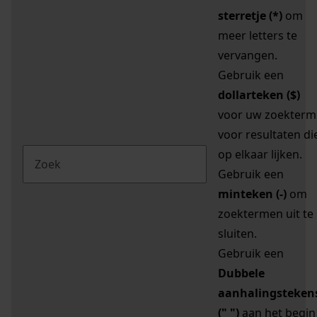
sterretje (*)
om
meer letters te
vervangen.
Gebruik een
dollarteken ($)
voor uw zoekterm
voor resultaten di
op elkaar lijken.
Gebruik een
minteken (-)
om
zoektermen uit te
sluiten.
Gebruik een
Dubbele
aanhalingsteken
(" ")
aan het begin