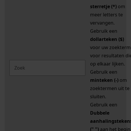
sterretje (*)
om
meer letters te
vervangen.
Gebruik een
dollarteken ($)
voor uw zoekterm
voor resultaten di
op elkaar lijken.
Gebruik een
minteken (-)
om
zoektermen uit te
sluiten.
Gebruik een
Dubbele
aanhalingsteken
(" ")
aan het begin