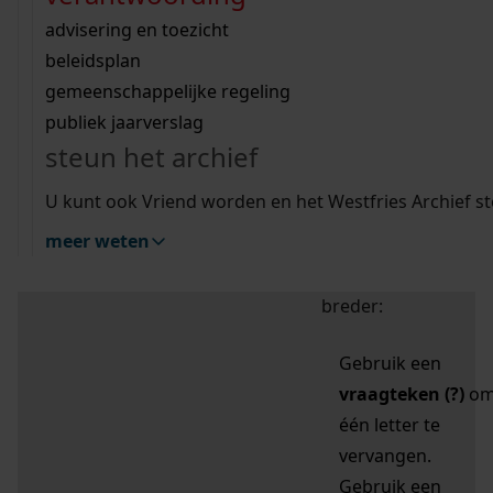
zoektips
Wij helpen u op weg met een aantal zoektips.
bekijk ons geschiedenislokaal
vergunningen
bouwvergunningen
advisering en toezicht
bekijk alle zoektips
beeld en geluid
omgevingsvergunningen
beleidsplan
uitleg nodig?
gemeenschappelijke regeling
publiek jaarverslag
Mijn Studiezaal (inloggen)
Wij helpen u op weg met een aantal zoektips.
steun het archief
bekijk alle zoektips
Door leestekens in
U kunt ook Vriend worden en het Westfries Archief s
uw zoekopdracht te
meer weten
gebruiken, zoekt u
specifieker of juist
breder:
Gebruik een
vraagteken (?)
o
één letter te
vervangen.
Gebruik een