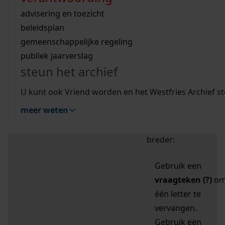
zoektips
Wij helpen u op weg met een aantal zoektips.
bekijk ons geschiedenislokaal
vergunningen
bouwvergunningen
advisering en toezicht
bekijk alle zoektips
beeld en geluid
omgevingsvergunningen
beleidsplan
uitleg nodig?
gemeenschappelijke regeling
publiek jaarverslag
Mijn Studiezaal (inloggen)
Wij helpen u op weg met een aantal zoektips.
steun het archief
bekijk alle zoektips
Door leestekens in
U kunt ook Vriend worden en het Westfries Archief s
uw zoekopdracht te
meer weten
gebruiken, zoekt u
specifieker of juist
breder:
Gebruik een
vraagteken (?)
o
één letter te
vervangen.
Gebruik een