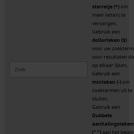
sterretje (*)
om
meer letters te
vervangen.
Gebruik een
dollarteken ($)
voor uw zoekterm
voor resultaten di
op elkaar lijken.
Gebruik een
minteken (-)
om
zoektermen uit te
sluiten.
Gebruik een
Dubbele
aanhalingsteken
(" ")
aan het begin