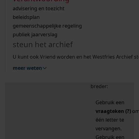
zoektips
Wij helpen u op weg met een aantal zoektips.
bekijk ons geschiedenislokaal
vergunningen
bouwvergunningen
advisering en toezicht
bekijk alle zoektips
beeld en geluid
omgevingsvergunningen
beleidsplan
uitleg nodig?
gemeenschappelijke regeling
publiek jaarverslag
Mijn Studiezaal (inloggen)
Wij helpen u op weg met een aantal zoektips.
steun het archief
bekijk alle zoektips
Door leestekens in
U kunt ook Vriend worden en het Westfries Archief s
uw zoekopdracht te
meer weten
gebruiken, zoekt u
specifieker of juist
breder:
Gebruik een
vraagteken (?)
o
één letter te
vervangen.
Gebruik een