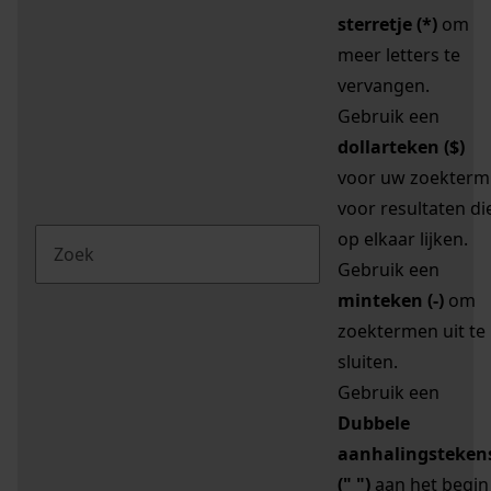
sterretje (*)
om
meer letters te
vervangen.
Gebruik een
dollarteken ($)
voor uw zoekterm
voor resultaten di
op elkaar lijken.
Gebruik een
minteken (-)
om
zoektermen uit te
sluiten.
Gebruik een
Dubbele
aanhalingsteken
(" ")
aan het begin