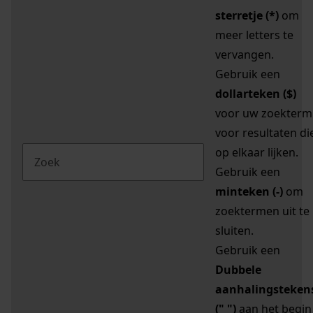
sterretje (*)
om
meer letters te
vervangen.
Gebruik een
dollarteken ($)
voor uw zoekterm
voor resultaten di
op elkaar lijken.
Gebruik een
minteken (-)
om
zoektermen uit te
sluiten.
Gebruik een
Dubbele
aanhalingsteken
(" ")
aan het begin