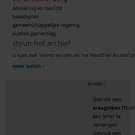
zoektips
Wij helpen u op weg met een aantal zoektips.
bekijk ons geschiedenislokaal
vergunningen
bouwvergunningen
advisering en toezicht
bekijk alle zoektips
beeld en geluid
omgevingsvergunningen
beleidsplan
uitleg nodig?
gemeenschappelijke regeling
publiek jaarverslag
Mijn Studiezaal (inloggen)
Wij helpen u op weg met een aantal zoektips.
steun het archief
bekijk alle zoektips
Door leestekens in
U kunt ook Vriend worden en het Westfries Archief s
uw zoekopdracht te
meer weten
gebruiken, zoekt u
specifieker of juist
breder:
Gebruik een
vraagteken (?)
o
één letter te
vervangen.
Gebruik een