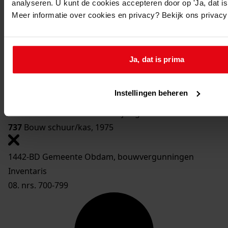
analyseren. U kunt de cookies accepteren door op 'Ja, dat is 
733
Bouw woning, 1976
Meer informatie over cookies en privacy? Bekijk ons privac
Toon details van deze beschrijving
734
Verbouw woning, 1976
Toon details van deze beschrijving
Ja, dat is prima
735
Bouw trafostation, 1975
Toon details van deze beschrijving
Instellingen beheren
736
Bouw schuur, 1975
Toon details van deze beschrijving
737
Bouw schuur/kas, 1975
1442-BD Gemeente Obdam, bouwvergunningen
Inventaris
08. nrs. 700-799