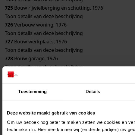
725
Bouw rijwielberging en schutting, 1976
Toon details van deze beschrijving
726
Verbouw woning, 1976
Toon details van deze beschrijving
727
Bouw werkplaats, 1976
Toon details van deze beschrijving
728
Bouw garage, 1976
Toon details van deze beschrijving
729
Vergroten telefooncentrale, 1976
Toon details van deze beschrijving
Toestemming
Details
730
Bouw garage, 1976
Toon details van deze beschrijving
731
Bouw koelcel, 1976
Deze website maakt gebruik van cookies
Toon details van deze beschrijving
Om uw bezoek nog beter te maken zetten we cookies en verg
732
Bouw woning, 1976
technieken in. Hiermee kunnen wij (en derde partijen) uw ge
Toon details van deze beschrijving