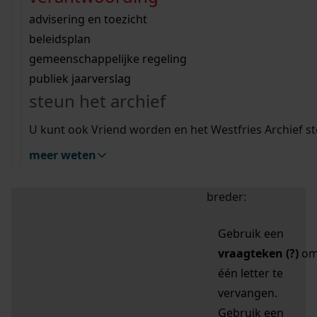
zoektips
Wij helpen u op weg met een aantal zoektips.
bekijk ons geschiedenislokaal
vergunningen
bouwvergunningen
advisering en toezicht
bekijk alle zoektips
beeld en geluid
omgevingsvergunningen
beleidsplan
uitleg nodig?
gemeenschappelijke regeling
publiek jaarverslag
Mijn Studiezaal (inloggen)
Wij helpen u op weg met een aantal zoektips.
steun het archief
bekijk alle zoektips
Door leestekens in
U kunt ook Vriend worden en het Westfries Archief s
uw zoekopdracht te
meer weten
gebruiken, zoekt u
specifieker of juist
breder:
Gebruik een
vraagteken (?)
o
één letter te
vervangen.
Gebruik een