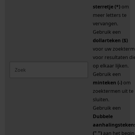
sterretje (*)
om
meer letters te
vervangen.
Gebruik een
dollarteken ($)
voor uw zoekterm
voor resultaten di
op elkaar lijken.
Gebruik een
minteken (-)
om
zoektermen uit te
sluiten.
Gebruik een
Dubbele
aanhalingsteken
(" ")
aan het begin