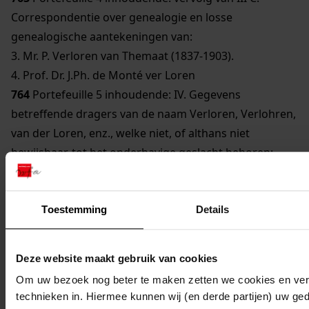
Correspondentie over genealogie en losse
genealogische aantekeningen van:
3. Mr. P. Verloren van Themaat (1837-1903).
4. Prof. Dr. J.Ph. de Monté ver Loren
764
Portefeuille 5 inhoudende: IV. Gegevens
betreffende dragers van de naam Verloren, Verlohren,
van der Loren, enz., welke niet, of althans niet
bewijsbaar, tot het onderhavige geslacht behoren:
A. niet aan te sluiten Noord-Hollandse Verloren's.
B. dito Dordrechtse en andere Zuid-Hollandse
Verloren's.
Toestemming
Details
C. dito Vlaamse Verloren's en van der Loren's.
D. dito Verlo(h)ren's in Duitschland.
Deze website maakt gebruik van cookies
E. van Lore's en von Lore's in Utrecht, Engeland en
Om uw bezoek nog beter te maken zetten we cookies en verg
Westfalen.
technieken in. Hiermee kunnen wij (en derde partijen) uw ge
F. van der Leure in Amsterdam en Haarlem.