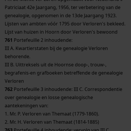
Patriciaat 42e Jaargang, 1956, ter verbetering van de
genealogie, opgenomen in de 13de Jaargang 1923.
Lijsten van ambten vóór 1795 door Verloren's bekleed.
Lijst van huizen in Hoorn door Verloren's bewoond
761
Portefeuille 2 inhoudende:
III A. Kwartierstaten bij de genealogie Verloren
behorende.
III B. Uittreksels uit de Hoornse doop-, trouw-,
begrafenis-en grafboeken betreffende de genealogie
Verloren
762
Portefeuille 3 inhoudende: III C. Correspondentie
over genealogie en losse genealogische
aantekeningen van:
1. Mr. P. Verloren van Themaat (1779-1860).
2. Mr. H. Verloren van Themaat (1814-1885)
763
Portefeuille 4 inhoudende: vervolg van III C.