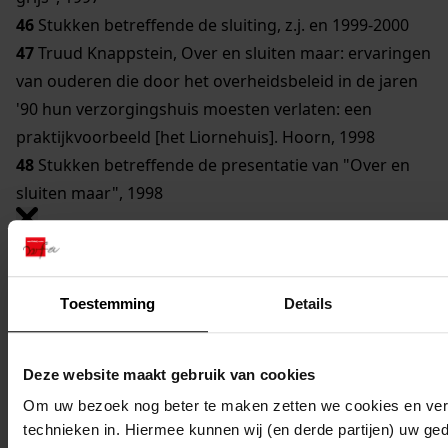
46
Stukken betreffende de sluiting, z.j. en 1999-2000
47
Truud Knappstein, Over en sluiten maar: ervaringen
van ouderen die door het overheidsbeleid in de jaren
'90 hun verzorgingshuis moesten verlaten: een
praktijkvoorbeeld [het Liornehuis]. Hoorn, 1998
48
Stukken betreffende de presentatie van "Over en
sluiten maar", 1998
1611 Westfriese Stichting voor Huisvesting van
Buitenkerkelijke Bejaarden (het Liornehuis), 1965-2001
Toestemming
Details
Plaatsingslijst
Deze website maakt gebruik van cookies
Om uw bezoek nog beter te maken zetten we cookies en verg
technieken in. Hiermee kunnen wij (en derde partijen) uw ge