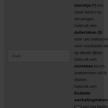
sterretje (*)
om
meer letters te
vervangen.
Gebruik een
dollarteken ($)
voor uw zoekterm
voor resultaten di
op elkaar lijken.
Gebruik een
minteken (-)
om
zoektermen uit te
sluiten.
Gebruik een
Dubbele
aanhalingsteken
(" ")
aan het begin