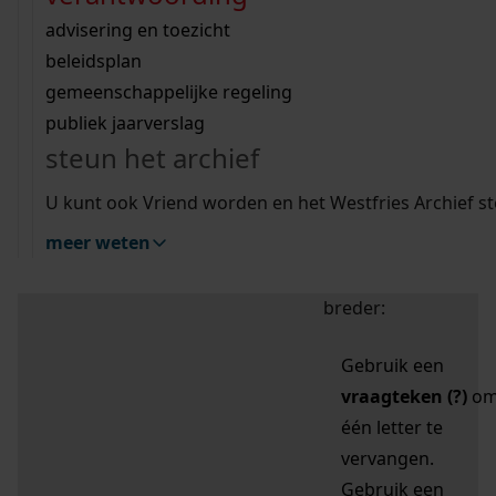
zoektips
Wij helpen u op weg met een aantal zoektips.
bekijk ons geschiedenislokaal
vergunningen
bouwvergunningen
advisering en toezicht
bekijk alle zoektips
beeld en geluid
omgevingsvergunningen
beleidsplan
uitleg nodig?
gemeenschappelijke regeling
publiek jaarverslag
Mijn Studiezaal (inloggen)
Wij helpen u op weg met een aantal zoektips.
steun het archief
bekijk alle zoektips
Door leestekens in
U kunt ook Vriend worden en het Westfries Archief s
uw zoekopdracht te
meer weten
gebruiken, zoekt u
specifieker of juist
breder:
Gebruik een
vraagteken (?)
o
één letter te
vervangen.
Gebruik een