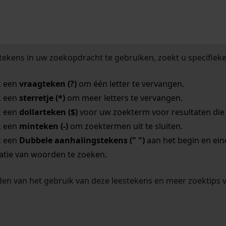
tekens in uw zoekopdracht te gebruiken, zoekt u specifieker
k een
vraagteken (?)
om één letter te vervangen.
k een
sterretje (*)
om meer letters te vervangen.
k een
dollarteken ($)
voor uw zoekterm voor resultaten die o
k een
minteken (-)
om zoektermen uit te sluiten.
k een
Dubbele aanhalingstekens (" ")
aan het begin en ei
tie van woorden te zoeken.
en van het gebruik van deze leestekens en meer zoektips 