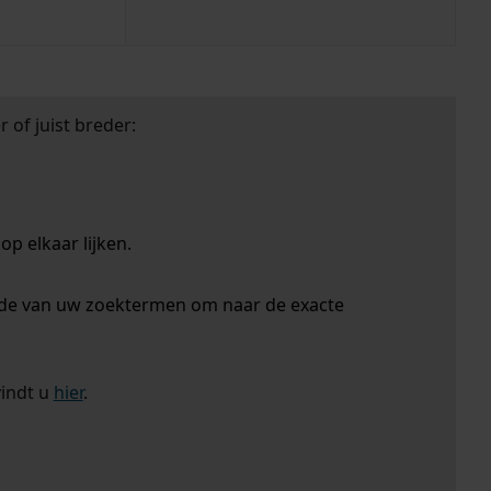
 of juist breder:
p elkaar lijken.
nde van uw zoektermen om naar de exacte
vindt u
hier
.