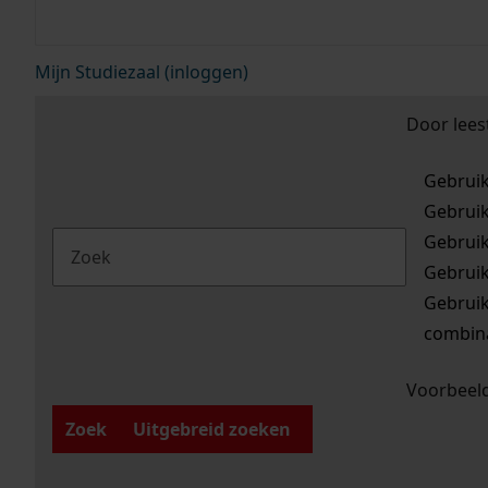
Mijn Studiezaal (inloggen)
Door lees
Gebrui
Gebrui
Gebrui
Gebrui
Gebrui
combina
Voorbeeld
Zoek
Uitgebreid zoeken