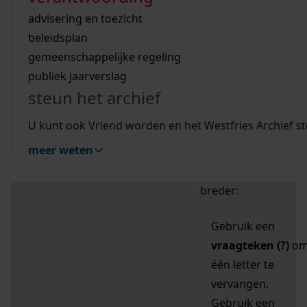
zoektips
Wij helpen u op weg met een aantal zoektips.
bekijk ons geschiedenislokaal
vergunningen
bouwvergunningen
advisering en toezicht
bekijk alle zoektips
beeld en geluid
omgevingsvergunningen
beleidsplan
uitleg nodig?
gemeenschappelijke regeling
publiek jaarverslag
Mijn Studiezaal (inloggen)
Wij helpen u op weg met een aantal zoektips.
steun het archief
bekijk alle zoektips
Door leestekens in
U kunt ook Vriend worden en het Westfries Archief s
uw zoekopdracht te
meer weten
gebruiken, zoekt u
specifieker of juist
breder:
Gebruik een
vraagteken (?)
o
één letter te
vervangen.
Gebruik een