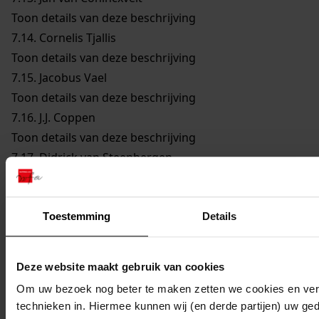
Toon details van deze beschrijving
7.14.
Cornelis Tjallis
Toon details van deze beschrijving
7.15.
Jacobus Vael
Toon details van deze beschrijving
7.16.
J.J. Coppen
Toon details van deze beschrijving
7.17.
Didrick van Steenbergen
Toon details van deze beschrijving
7.18.
Reijer Claesz. Sampson
Toon details van deze beschrijving
Toestemming
Details
7.19.
Remmet Jansz. Keijser
Toon details van deze beschrijving
Deze website maakt gebruik van cookies
7.20.
Joannes Cleyers
Om uw bezoek nog beter te maken zetten we cookies en verg
Toon details van deze beschrijving
technieken in. Hiermee kunnen wij (en derde partijen) uw ge
7.21.
Dirck Jansz. Bloem