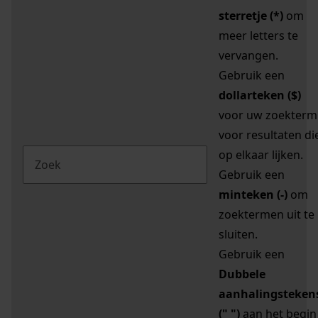
sterretje (*)
om
meer letters te
vervangen.
Gebruik een
dollarteken ($)
voor uw zoekterm
voor resultaten di
op elkaar lijken.
Gebruik een
minteken (-)
om
zoektermen uit te
sluiten.
Gebruik een
Dubbele
aanhalingsteken
(" ")
aan het begin