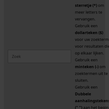
sterretje (*)
om
meer letters te
vervangen.
Gebruik een
dollarteken ($)
voor uw zoekterm
voor resultaten di
op elkaar lijken.
Gebruik een
minteken (-)
om
zoektermen uit te
sluiten.
Gebruik een
Dubbele
aanhalingsteken
(" ")
aan het begin