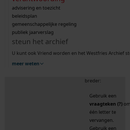
zoektips
Wij helpen u op weg met een aantal zoektips.
bekijk ons geschiedenislokaal
vergunningen
bouwvergunningen
advisering en toezicht
bekijk alle zoektips
beeld en geluid
omgevingsvergunningen
beleidsplan
uitleg nodig?
gemeenschappelijke regeling
publiek jaarverslag
Mijn Studiezaal (inloggen)
Wij helpen u op weg met een aantal zoektips.
steun het archief
bekijk alle zoektips
Door leestekens in
U kunt ook Vriend worden en het Westfries Archief s
uw zoekopdracht te
meer weten
gebruiken, zoekt u
specifieker of juist
breder:
Gebruik een
vraagteken (?)
o
één letter te
vervangen.
Gebruik een