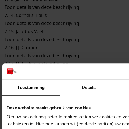
Toon details van deze beschrijving
7.14.
Cornelis Tjallis
Toon details van deze beschrijving
7.15.
Jacobus Vael
Toon details van deze beschrijving
7.16.
J.J. Coppen
Toon details van deze beschrijving
7.17.
Didrick van Steenbergen
Toon details van deze beschrijving
7.18.
Reijer Claesz. Sampson
Toon details van deze beschrijving
Toestemming
Details
7.19.
Remmet Jansz. Keijser
Toon details van deze beschrijving
Deze website maakt gebruik van cookies
7.20.
Joannes Cleyers
Om uw bezoek nog beter te maken zetten we cookies en verg
Toon details van deze beschrijving
technieken in. Hiermee kunnen wij (en derde partijen) uw ge
7.21.
Dirck Jansz. Bloem