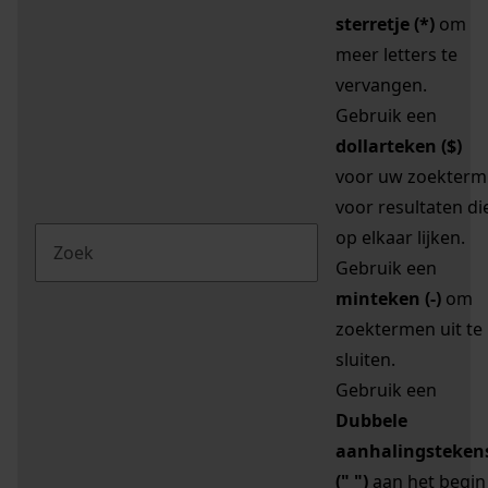
sterretje (*)
om
meer letters te
vervangen.
Gebruik een
dollarteken ($)
voor uw zoekterm
voor resultaten di
op elkaar lijken.
Gebruik een
minteken (-)
om
zoektermen uit te
sluiten.
Gebruik een
Dubbele
aanhalingsteken
(" ")
aan het begin