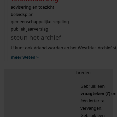
zoektips
Wij helpen u op weg met een aantal zoektips.
bekijk ons geschiedenislokaal
vergunningen
bouwvergunningen
advisering en toezicht
bekijk alle zoektips
beeld en geluid
omgevingsvergunningen
beleidsplan
uitleg nodig?
gemeenschappelijke regeling
publiek jaarverslag
Mijn Studiezaal (inloggen)
Wij helpen u op weg met een aantal zoektips.
steun het archief
bekijk alle zoektips
Door leestekens in
U kunt ook Vriend worden en het Westfries Archief s
uw zoekopdracht te
meer weten
gebruiken, zoekt u
specifieker of juist
breder:
Gebruik een
vraagteken (?)
o
één letter te
vervangen.
Gebruik een