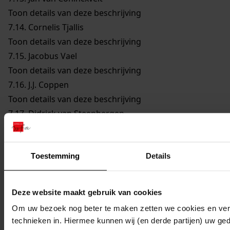
Toon details van deze beschrijving
7.14.
Cornelis Tjallis
Toon details van deze beschrijving
7.15.
Jacobus Vael
Toon details van deze beschrijving
7.16.
J.J. Coppen
Toon details van deze beschrijving
7.17.
Didrick van Steenbergen
Toon details van deze beschrijving
7.18.
Reijer Claesz. Sampson
Toon details van deze beschrijving
Toestemming
Details
7.19.
Remmet Jansz. Keijser
Toon details van deze beschrijving
Deze website maakt gebruik van cookies
7.20.
Joannes Cleyers
Om uw bezoek nog beter te maken zetten we cookies en verg
Toon details van deze beschrijving
technieken in. Hiermee kunnen wij (en derde partijen) uw ge
7.21.
Dirck Jansz. Bloem