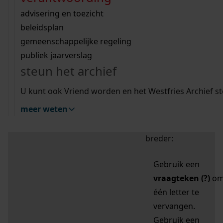
zoektips
Wij helpen u op weg met een aantal zoektips.
bekijk ons geschiedenislokaal
vergunningen
bouwvergunningen
advisering en toezicht
bekijk alle zoektips
beeld en geluid
omgevingsvergunningen
beleidsplan
uitleg nodig?
gemeenschappelijke regeling
publiek jaarverslag
Mijn Studiezaal (inloggen)
Wij helpen u op weg met een aantal zoektips.
steun het archief
bekijk alle zoektips
Door leestekens in
U kunt ook Vriend worden en het Westfries Archief s
uw zoekopdracht te
meer weten
gebruiken, zoekt u
specifieker of juist
breder:
Gebruik een
vraagteken (?)
o
één letter te
vervangen.
Gebruik een