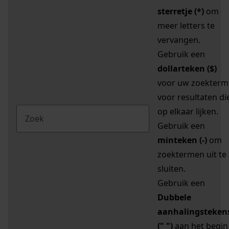
sterretje (*)
om
meer letters te
vervangen.
Gebruik een
dollarteken ($)
voor uw zoekterm
voor resultaten di
op elkaar lijken.
Gebruik een
minteken (-)
om
zoektermen uit te
sluiten.
Gebruik een
Dubbele
aanhalingsteken
(" ")
aan het begin