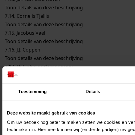
Toon details van deze beschrijving
7.14.
Cornelis Tjallis
Toon details van deze beschrijving
7.15.
Jacobus Vael
Toon details van deze beschrijving
7.16.
J.J. Coppen
Toon details van deze beschrijving
7.17.
Didrick van Steenbergen
Toon details van deze beschrijving
7.18.
Reijer Claesz. Sampson
Toon details van deze beschrijving
Toestemming
Details
7.19.
Remmet Jansz. Keijser
Toon details van deze beschrijving
Deze website maakt gebruik van cookies
7.20.
Joannes Cleyers
Om uw bezoek nog beter te maken zetten we cookies en verg
Toon details van deze beschrijving
technieken in. Hiermee kunnen wij (en derde partijen) uw ge
7.21.
Dirck Jansz. Bloem