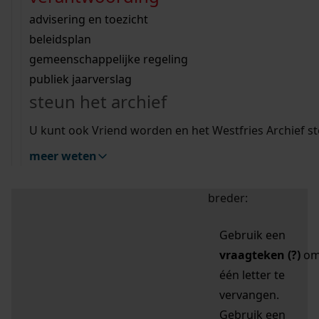
zoektips
Wij helpen u op weg met een aantal zoektips.
bekijk ons geschiedenislokaal
vergunningen
bouwvergunningen
advisering en toezicht
bekijk alle zoektips
beeld en geluid
omgevingsvergunningen
beleidsplan
uitleg nodig?
gemeenschappelijke regeling
publiek jaarverslag
Mijn Studiezaal (inloggen)
Wij helpen u op weg met een aantal zoektips.
steun het archief
bekijk alle zoektips
Door leestekens in
U kunt ook Vriend worden en het Westfries Archief s
uw zoekopdracht te
meer weten
gebruiken, zoekt u
specifieker of juist
breder:
Gebruik een
vraagteken (?)
o
één letter te
vervangen.
Gebruik een