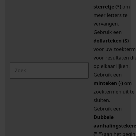
sterretje (*)
om
meer letters te
vervangen.
Gebruik een
dollarteken ($)
voor uw zoekterm
voor resultaten di
op elkaar lijken.
Gebruik een
minteken (-)
om
zoektermen uit te
sluiten.
Gebruik een
Dubbele
aanhalingsteken
(" ")
aan het begin