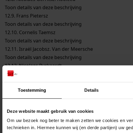
Toon details van deze beschrijving
12.9.
Frans Pietersz
Toon details van deze beschrijving
12.10.
Cornelis Taemsz
Toon details van deze beschrijving
12.11.
Israël Jacobsz. Van der Meersche
Toon details van deze beschrijving
12.12.
Nicolaes Ryckaerdt
Toon details van deze beschrijving
12.13.
Abraham van der Beecke
Toon details van deze beschrijving
Toestemming
Details
12.14.
Arent Thonissen
Toon details van deze beschrijving
Deze website maakt gebruik van cookies
12.15.
Ellert Jansz. Bregh
Om uw bezoek nog beter te maken zetten we cookies en verg
Toon details van deze beschrijving
technieken in. Hiermee kunnen wij (en derde partijen) uw ge
12.16.
Jan Volkaertsz. Oli