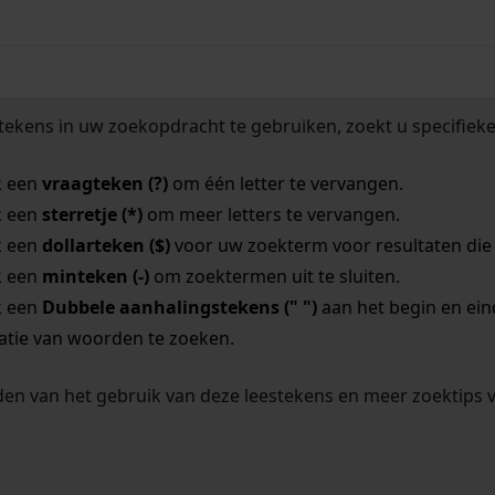
tekens in uw zoekopdracht te gebruiken, zoekt u specifieker
k een
vraagteken (?)
om één letter te vervangen.
k een
sterretje (*)
om meer letters te vervangen.
k een
dollarteken ($)
voor uw zoekterm voor resultaten die o
k een
minteken (-)
om zoektermen uit te sluiten.
k een
Dubbele aanhalingstekens (" ")
aan het begin en ei
tie van woorden te zoeken.
en van het gebruik van deze leestekens en meer zoektips 