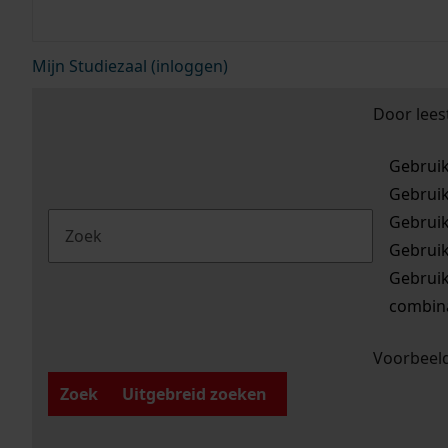
Mijn Studiezaal (inloggen)
Door lees
Gebrui
Gebrui
Gebrui
Gebrui
Gebrui
combina
Voorbeeld
Zoek
Uitgebreid zoeken