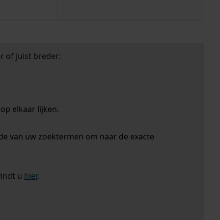
 of juist breder:
p elkaar lijken.
nde van uw zoektermen om naar de exacte
vindt u
hier
.