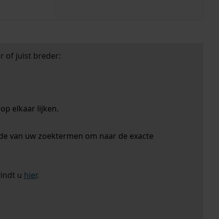
 of juist breder:
p elkaar lijken.
nde van uw zoektermen om naar de exacte
vindt u
hier
.