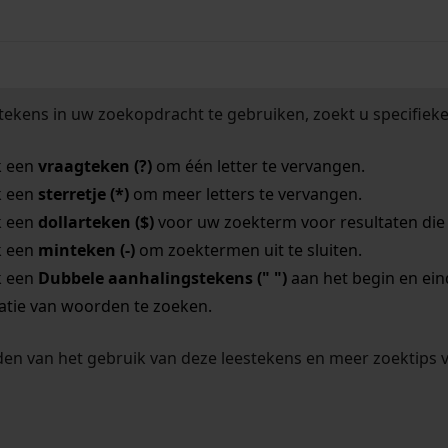
tekens in uw zoekopdracht te gebruiken, zoekt u specifieker
k een
vraagteken (?)
om één letter te vervangen.
k een
sterretje (*)
om meer letters te vervangen.
k een
dollarteken ($)
voor uw zoekterm voor resultaten die o
k een
minteken (-)
om zoektermen uit te sluiten.
k een
Dubbele aanhalingstekens (" ")
aan het begin en ei
tie van woorden te zoeken.
en van het gebruik van deze leestekens en meer zoektips 