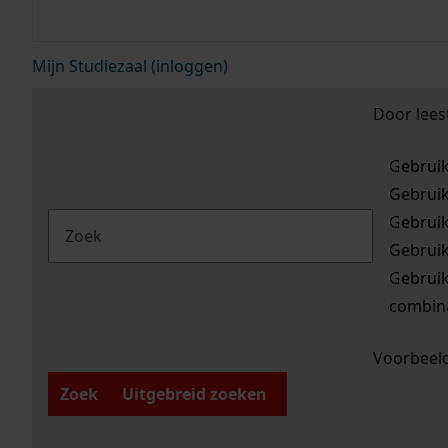
Mijn Studiezaal (inloggen)
Door lees
Gebrui
Gebrui
Gebrui
Gebrui
Gebrui
combina
Voorbeeld
Zoek
Uitgebreid zoeken