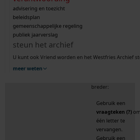
zoektips
Wij helpen u op weg met een aantal zoektips.
bekijk ons geschiedenislokaal
vergunningen
bouwvergunningen
advisering en toezicht
bekijk alle zoektips
beeld en geluid
omgevingsvergunningen
beleidsplan
uitleg nodig?
gemeenschappelijke regeling
publiek jaarverslag
Mijn Studiezaal (inloggen)
Wij helpen u op weg met een aantal zoektips.
steun het archief
bekijk alle zoektips
Door leestekens in
U kunt ook Vriend worden en het Westfries Archief s
uw zoekopdracht te
meer weten
gebruiken, zoekt u
specifieker of juist
breder:
Gebruik een
vraagteken (?)
o
één letter te
vervangen.
Gebruik een