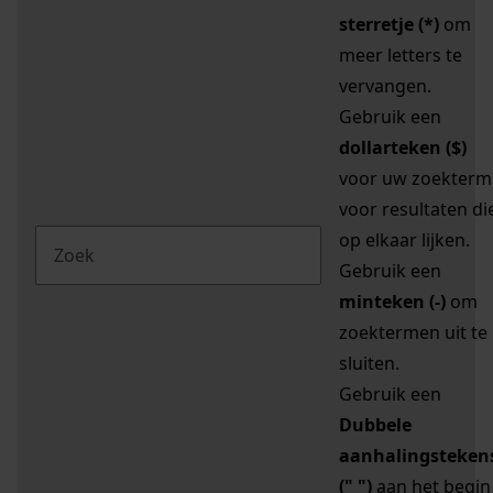
sterretje (*)
om
meer letters te
vervangen.
Gebruik een
dollarteken ($)
voor uw zoekterm
voor resultaten di
op elkaar lijken.
Gebruik een
minteken (-)
om
zoektermen uit te
sluiten.
Gebruik een
Dubbele
aanhalingsteken
(" ")
aan het begin