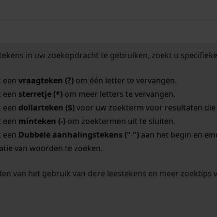
tekens in uw zoekopdracht te gebruiken, zoekt u specifieker
k een
vraagteken (?)
om één letter te vervangen.
k een
sterretje (*)
om meer letters te vervangen.
k een
dollarteken ($)
voor uw zoekterm voor resultaten die o
k een
minteken (-)
om zoektermen uit te sluiten.
k een
Dubbele aanhalingstekens (" ")
aan het begin en ei
tie van woorden te zoeken.
en van het gebruik van deze leestekens en meer zoektips 