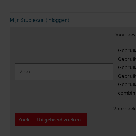
Mijn Studiezaal (inloggen)
Door lees
Gebrui
Gebrui
Gebrui
Gebrui
Gebrui
combina
Voorbeeld
Zoek
Uitgebreid zoeken