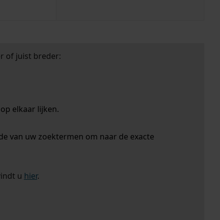
 of juist breder:
p elkaar lijken.
nde van uw zoektermen om naar de exacte
vindt u
hier
.