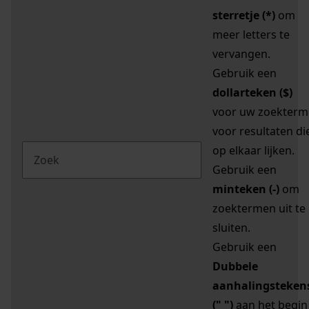
sterretje (*)
om
meer letters te
vervangen.
Gebruik een
dollarteken ($)
voor uw zoekterm
voor resultaten di
op elkaar lijken.
Gebruik een
minteken (-)
om
zoektermen uit te
sluiten.
Gebruik een
Dubbele
aanhalingsteken
(" ")
aan het begin