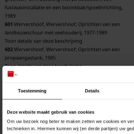
fustwasinstallatie en een bezinkbak/spoelinrichting,
1989
601
Wervershoof, Wervershoof; Oprichten van een
landbouwschuur met veehouderij, 1977-1989
Toon details van deze beschrijving
602
Wervershoof, Wervershoof; Oprichten van een
propaangastank, 1985
Toon details van deze beschrijving
603
Wervershoof, Wervershoof; Oprichten van een
stroomaggregaat, 1985
604
Wervershoof, Wervershoof; Oprichten van een
Toestemming
Details
Brood- en banketbakkerij met winkel, 1983-1989
Toon details van deze beschrijving
Deze website maakt gebruik van cookies
605
Wervershoof, Wervershoof; Oprichten van een
Om uw bezoek nog beter te maken zetten we cookies en verg
winkel, 1981-1986
technieken in. Hiermee kunnen wij (en derde partijen) uw ge
Toon details van deze beschrijving