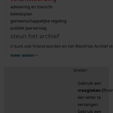
zoektips
Wij helpen u op weg met een aantal zoektips.
bekijk ons geschiedenislokaal
vergunningen
bouwvergunningen
advisering en toezicht
bekijk alle zoektips
beeld en geluid
omgevingsvergunningen
beleidsplan
uitleg nodig?
gemeenschappelijke regeling
publiek jaarverslag
Mijn Studiezaal (inloggen)
Wij helpen u op weg met een aantal zoektips.
steun het archief
bekijk alle zoektips
Door leestekens in
U kunt ook Vriend worden en het Westfries Archief s
uw zoekopdracht te
meer weten
gebruiken, zoekt u
specifieker of juist
breder:
Gebruik een
vraagteken (?)
o
één letter te
vervangen.
Gebruik een