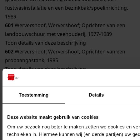
fustwasinstallatie en een bezinkbak/spoelinrichting,
1989
601
Wervershoof, Wervershoof; Oprichten van een
landbouwschuur met veehouderij, 1977-1989
Toon details van deze beschrijving
602
Wervershoof, Wervershoof; Oprichten van een
propaangastank, 1985
Toon details van deze beschrijving
603
Wervershoof, Wervershoof; Oprichten van een
stroomaggregaat, 1985
604
Wervershoof, Wervershoof; Oprichten van een
Toestemming
Details
Brood- en banketbakkerij met winkel, 1983-1989
Toon details van deze beschrijving
Deze website maakt gebruik van cookies
605
Wervershoof, Wervershoof; Oprichten van een
Om uw bezoek nog beter te maken zetten we cookies en verg
winkel, 1981-1986
technieken in. Hiermee kunnen wij (en derde partijen) uw ge
Toon details van deze beschrijving