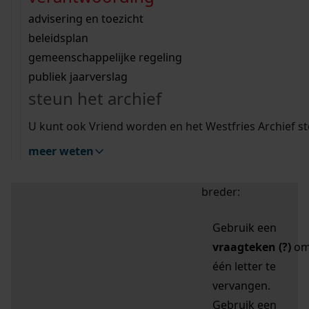
zoektips
Wij helpen u op weg met een aantal zoektips.
bekijk ons geschiedenislokaal
vergunningen
bouwvergunningen
advisering en toezicht
bekijk alle zoektips
beeld en geluid
omgevingsvergunningen
beleidsplan
uitleg nodig?
gemeenschappelijke regeling
publiek jaarverslag
Mijn Studiezaal (inloggen)
Wij helpen u op weg met een aantal zoektips.
steun het archief
bekijk alle zoektips
Door leestekens in
U kunt ook Vriend worden en het Westfries Archief s
uw zoekopdracht te
meer weten
gebruiken, zoekt u
specifieker of juist
breder:
Gebruik een
vraagteken (?)
o
één letter te
vervangen.
Gebruik een