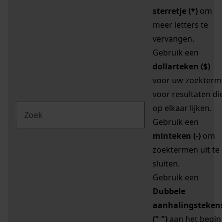
sterretje (*)
om
meer letters te
vervangen.
Gebruik een
dollarteken ($)
voor uw zoekterm
voor resultaten di
op elkaar lijken.
Gebruik een
minteken (-)
om
zoektermen uit te
sluiten.
Gebruik een
Dubbele
aanhalingsteken
(" ")
aan het begin