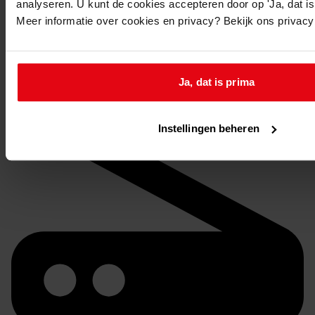
analyseren. U kunt de cookies accepteren door op 'Ja, dat is 
U kunt de
gewenste stukken
online reserveren via de
Meer informatie over cookies en privacy? Bekijk ons privac
website van het WFA.
Op de aangegeven reserveringsdatum liggen de
stukken om 9.30 uur voor u klaar.
Ja, dat is prima
Instellingen beheren