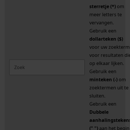
sterretje (*)
om
meer letters te
vervangen.
Gebruik een
dollarteken ($)
voor uw zoekterm
voor resultaten di
op elkaar lijken.
Gebruik een
minteken (-)
om
zoektermen uit te
sluiten.
Gebruik een
Dubbele
aanhalingsteken
(" ")
aan het begin