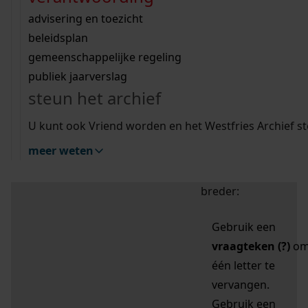
zoektips
Wij helpen u op weg met een aantal zoektips.
bekijk ons geschiedenislokaal
vergunningen
bouwvergunningen
advisering en toezicht
bekijk alle zoektips
beeld en geluid
omgevingsvergunningen
beleidsplan
uitleg nodig?
gemeenschappelijke regeling
publiek jaarverslag
Mijn Studiezaal (inloggen)
Wij helpen u op weg met een aantal zoektips.
steun het archief
bekijk alle zoektips
Door leestekens in
U kunt ook Vriend worden en het Westfries Archief s
uw zoekopdracht te
meer weten
gebruiken, zoekt u
specifieker of juist
breder:
Gebruik een
vraagteken (?)
o
één letter te
vervangen.
Gebruik een