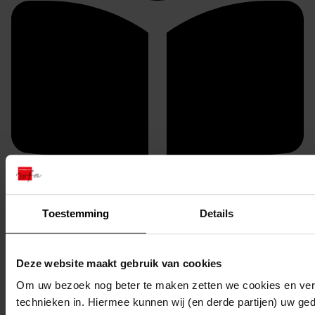
U kunt dit stuk / deze stukken in origineel raadplegen
in de studiezaal van het Westfries Archief (WFA).
Toestemming
Details
U heeft daarvoor de volgende gegevens nodig:
Archiefnummer: 2139
Deze website maakt gebruik van cookies
Inventarisnummer: 9
Om uw bezoek nog beter te maken zetten we cookies en verg
technieken in. Hiermee kunnen wij (en derde partijen) uw ge
Reserveren: