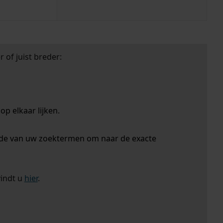
 of juist breder:
p elkaar lijken.
nde van uw zoektermen om naar de exacte
vindt u
hier
.