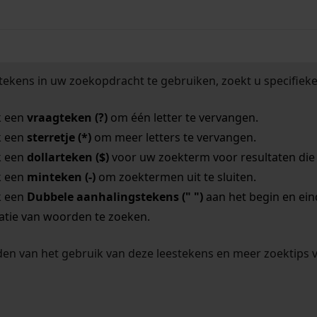
tekens in uw zoekopdracht te gebruiken, zoekt u specifieker
k een
vraagteken (?)
om één letter te vervangen.
k een
sterretje (*)
om meer letters te vervangen.
k een
dollarteken ($)
voor uw zoekterm voor resultaten die o
k een
minteken (-)
om zoektermen uit te sluiten.
k een
Dubbele aanhalingstekens (" ")
aan het begin en ei
tie van woorden te zoeken.
en van het gebruik van deze leestekens en meer zoektips 