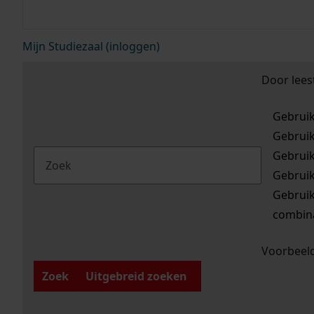
Mijn Studiezaal (inloggen)
Door lees
Gebrui
Gebrui
Gebrui
Gebrui
Gebrui
combina
Voorbeeld
Zoek
Uitgebreid zoeken