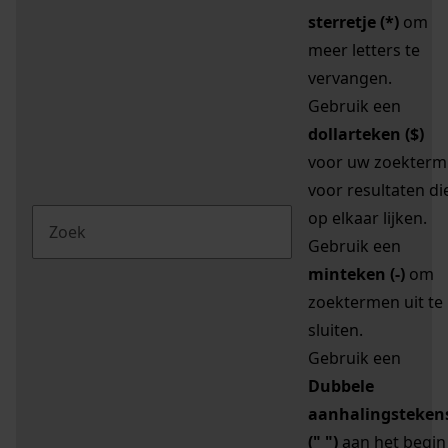
sterretje (*)
om
meer letters te
vervangen.
Gebruik een
dollarteken ($)
voor uw zoekterm
voor resultaten di
op elkaar lijken.
Gebruik een
minteken (-)
om
zoektermen uit te
sluiten.
Gebruik een
Dubbele
aanhalingsteken
(" ")
aan het begin