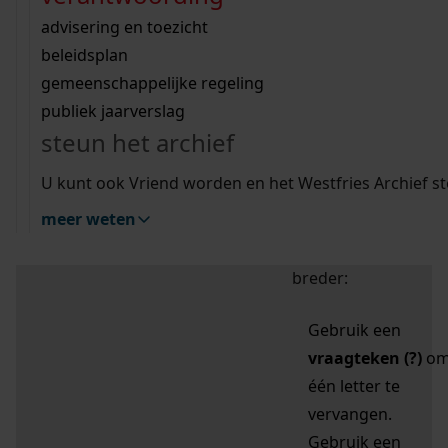
zoektips
Wij helpen u op weg met een aantal zoektips.
bekijk ons geschiedenislokaal
vergunningen
bouwvergunningen
advisering en toezicht
bekijk alle zoektips
beeld en geluid
omgevingsvergunningen
beleidsplan
uitleg nodig?
gemeenschappelijke regeling
publiek jaarverslag
Mijn Studiezaal (inloggen)
Wij helpen u op weg met een aantal zoektips.
steun het archief
bekijk alle zoektips
Door leestekens in
U kunt ook Vriend worden en het Westfries Archief s
uw zoekopdracht te
meer weten
gebruiken, zoekt u
specifieker of juist
breder:
Gebruik een
vraagteken (?)
o
één letter te
vervangen.
Gebruik een