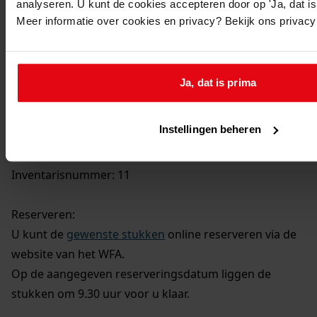
analyseren. U kunt de cookies accepteren door op 'Ja, dat is 
Meer informatie over cookies en privacy? Bekijk ons privac
Ja, dat is prima
U kunt dit stuk / deze stukken in origineel raadplegen
in de studiezaal van het Westfries Archief (WFA).
Instellingen beheren
U heeft daarvoor de volgende gegevens nodig:
Archiefnummer: 2139
Inventarisnummer: 11
Reserveren:
U kunt de
gewenste stukken
online reserveren via de
website van het WFA.
Op de aangegeven reserveringsdatum liggen de
stukken om 9.30 uur voor u klaar.