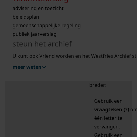
zoektips
Wij helpen u op weg met een aantal zoektips.
bekijk ons geschiedenislokaal
vergunningen
bouwvergunningen
advisering en toezicht
bekijk alle zoektips
beeld en geluid
omgevingsvergunningen
beleidsplan
uitleg nodig?
gemeenschappelijke regeling
publiek jaarverslag
Mijn Studiezaal (inloggen)
Wij helpen u op weg met een aantal zoektips.
steun het archief
bekijk alle zoektips
Door leestekens in
U kunt ook Vriend worden en het Westfries Archief s
uw zoekopdracht te
meer weten
gebruiken, zoekt u
specifieker of juist
breder:
Gebruik een
vraagteken (?)
o
één letter te
vervangen.
Gebruik een