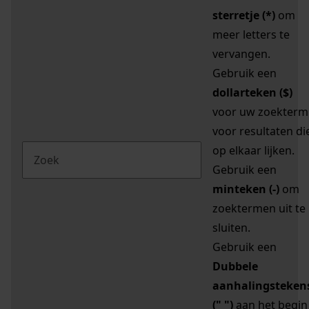
sterretje (*)
om
meer letters te
vervangen.
Gebruik een
dollarteken ($)
voor uw zoekterm
voor resultaten di
op elkaar lijken.
Gebruik een
minteken (-)
om
zoektermen uit te
sluiten.
Gebruik een
Dubbele
aanhalingsteken
(" ")
aan het begin