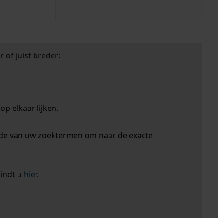
 of juist breder:
p elkaar lijken.
nde van uw zoektermen om naar de exacte
vindt u
hier
.