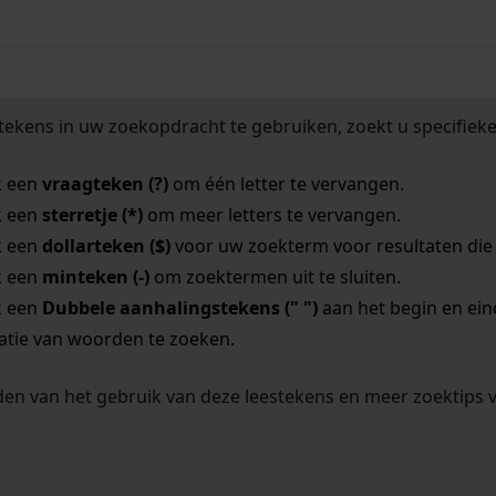
tekens in uw zoekopdracht te gebruiken, zoekt u specifieker
k een
vraagteken (?)
om één letter te vervangen.
k een
sterretje (*)
om meer letters te vervangen.
k een
dollarteken ($)
voor uw zoekterm voor resultaten die o
k een
minteken (-)
om zoektermen uit te sluiten.
k een
Dubbele aanhalingstekens (" ")
aan het begin en ei
tie van woorden te zoeken.
en van het gebruik van deze leestekens en meer zoektips 