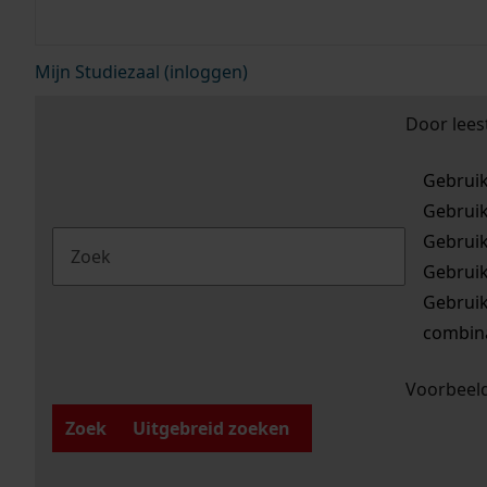
Mijn Studiezaal (inloggen)
Door lees
Gebrui
Gebrui
Gebrui
Gebrui
Gebrui
combina
Voorbeeld
Zoek
Uitgebreid zoeken