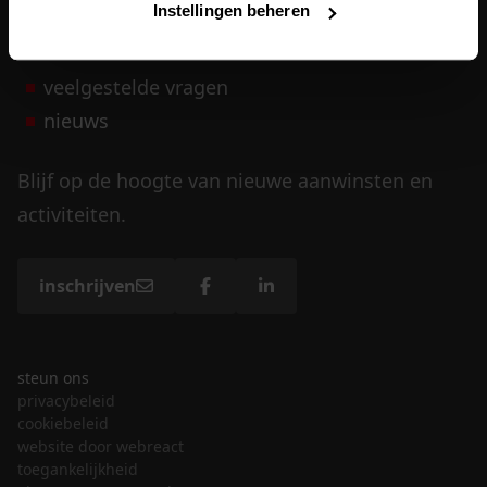
Instellingen beheren
vrijwilligers
veelgestelde vragen
nieuws
Blijf op de hoogte van nieuwe aanwinsten en
activiteiten.
inschrijven
steun ons
privacybeleid
cookiebeleid
website door webreact
toegankelijkheid