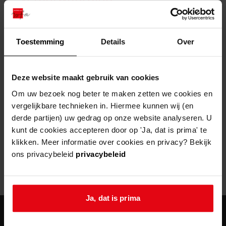
zoektips
Wij helpen u op weg met een aantal zoektips.
bekijk ons geschiedenislokaal
vergunningen
bouwvergunningen
advisering en toezicht
bekijk alle zoektips
beeld en geluid
omgevingsvergunningen
beleidsplan
uitleg nodig?
gemeenschappelijke regeling
Toestemming
Details
Over
publiek jaarverslag
Wij helpen u op weg met een aantal zoektips.
Helaas, er is een fout opgetreden
steun het archief
bekijk alle zoektips
Door een fout tijdens het verwerken van deze pagina is het niet
Deze website maakt gebruik van cookies
mogelijk om deze pagina te kunnen bekijken.
U kunt ook Vriend worden en het Westfries
Om uw bezoek nog beter te maken zetten we cookies en
Archief steunen.
vergelijkbare technieken in. Hiermee kunnen wij (en
404
- Not Found
derde partijen) uw gedrag op onze website analyseren. U
meer weten
kunt de cookies accepteren door op 'Ja, dat is prima' te
Mogelijk kunt u deze pagina niet bezoeken door:
klikken. Meer informatie over cookies en privacy? Bekijk
ons privacybeleid
privacybeleid
een
verouderde bladwijzer/favoriet
een zoekmachine heeft een
verouderde lijst van de website
een
fout getypt
adres
Ja, dat is prima
agenda