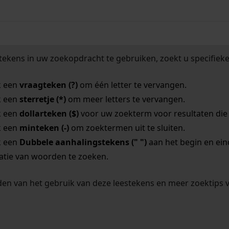
tekens in uw zoekopdracht te gebruiken, zoekt u specifieker
k een
vraagteken (?)
om één letter te vervangen.
k een
sterretje (*)
om meer letters te vervangen.
k een
dollarteken ($)
voor uw zoekterm voor resultaten die o
k een
minteken (-)
om zoektermen uit te sluiten.
k een
Dubbele aanhalingstekens (" ")
aan het begin en ei
tie van woorden te zoeken.
en van het gebruik van deze leestekens en meer zoektips 