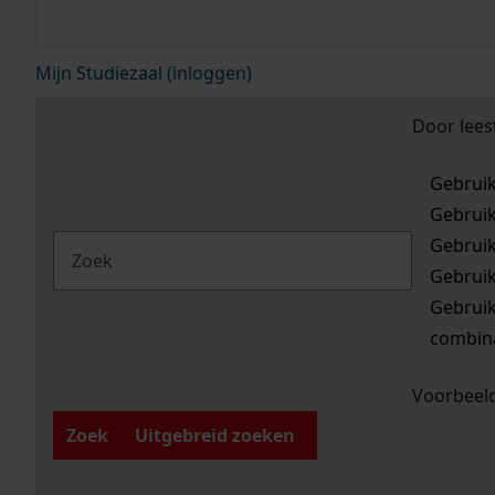
Mijn Studiezaal (inloggen)
Door lees
Gebrui
Gebrui
Gebrui
Gebrui
Gebrui
combina
Voorbeeld
Zoek
Uitgebreid zoeken