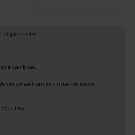
 of juist breder:
p elkaar lijken.
nde van uw zoektermen om naar de exacte
vindt u
hier
.