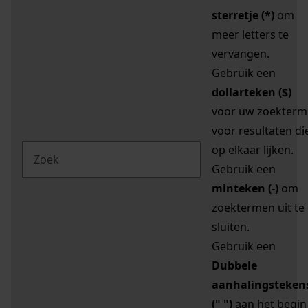
sterretje (*)
om
meer letters te
vervangen.
Gebruik een
dollarteken ($)
voor uw zoekterm
voor resultaten di
op elkaar lijken.
Gebruik een
minteken (-)
om
zoektermen uit te
sluiten.
Gebruik een
Dubbele
aanhalingsteken
(" ")
aan het begin