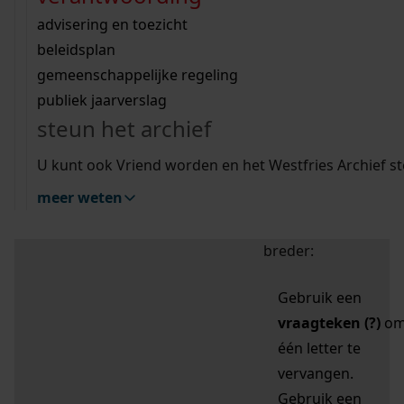
zoektips
Wij helpen u op weg met een aantal zoektips.
bekijk ons geschiedenislokaal
vergunningen
bouwvergunningen
advisering en toezicht
bekijk alle zoektips
beeld en geluid
omgevingsvergunningen
beleidsplan
uitleg nodig?
gemeenschappelijke regeling
publiek jaarverslag
Mijn Studiezaal (inloggen)
Wij helpen u op weg met een aantal zoektips.
steun het archief
bekijk alle zoektips
Door leestekens in
U kunt ook Vriend worden en het Westfries Archief s
uw zoekopdracht te
meer weten
gebruiken, zoekt u
specifieker of juist
breder:
Gebruik een
vraagteken (?)
o
één letter te
vervangen.
Gebruik een