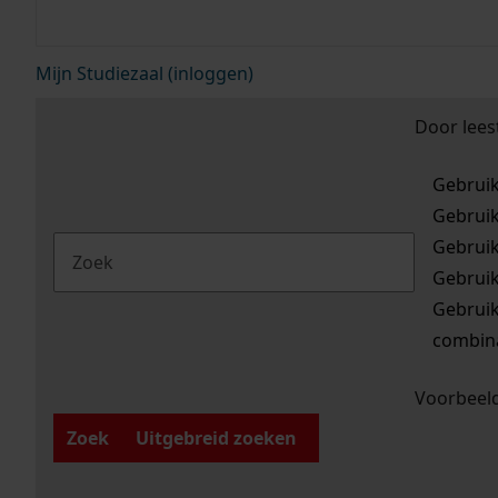
Mijn Studiezaal (inloggen)
Door lees
Gebrui
Gebrui
Gebrui
Gebrui
Gebrui
combina
Voorbeeld
Zoek
Uitgebreid zoeken