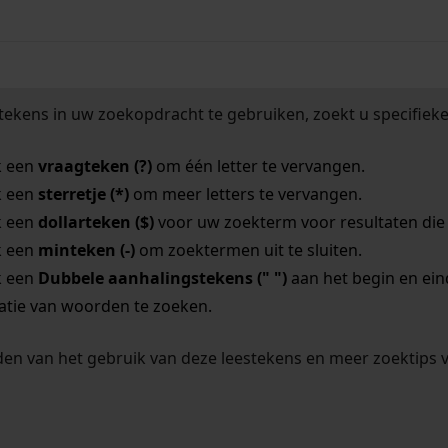
tekens in uw zoekopdracht te gebruiken, zoekt u specifieker
k een
vraagteken (?)
om één letter te vervangen.
k een
sterretje (*)
om meer letters te vervangen.
k een
dollarteken ($)
voor uw zoekterm voor resultaten die o
k een
minteken (-)
om zoektermen uit te sluiten.
k een
Dubbele aanhalingstekens (" ")
aan het begin en ei
tie van woorden te zoeken.
en van het gebruik van deze leestekens en meer zoektips 