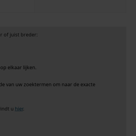
 of juist breder:
p elkaar lijken.
nde van uw zoektermen om naar de exacte
vindt u
hier
.