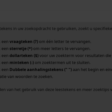
tekens in uw zoekopdracht te gebruiken, zoekt u specifieker
k een
vraagteken (?)
om één letter te vervangen.
k een
sterretje (*)
om meer letters te vervangen.
k een
dollarteken ($)
voor uw zoekterm voor resultaten die o
k een
minteken (-)
om zoektermen uit te sluiten.
k een
Dubbele aanhalingstekens (" ")
aan het begin en ei
tie van woorden te zoeken.
en van het gebruik van deze leestekens en meer zoektips 