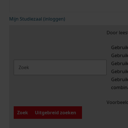
Mijn Studiezaal (inloggen)
Door lees
Gebrui
Gebrui
Gebrui
Gebrui
Gebrui
combina
Voorbeeld
Zoek
Uitgebreid zoeken