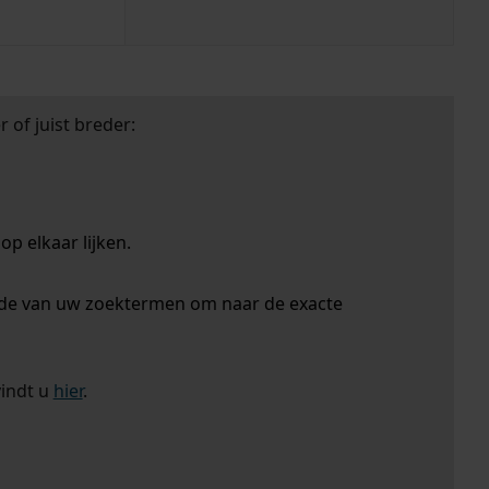
 of juist breder:
p elkaar lijken.
nde van uw zoektermen om naar de exacte
vindt u
hier
.