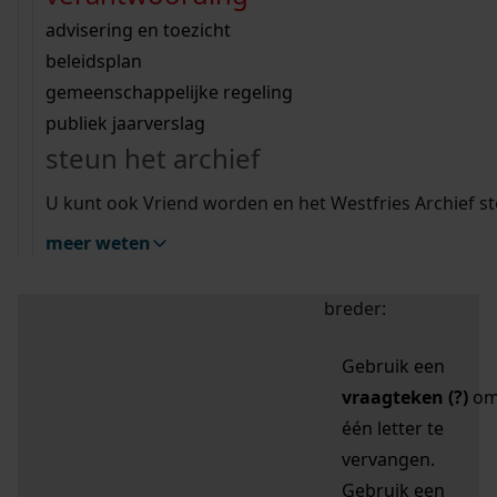
zoektips
Wij helpen u op weg met een aantal zoektips.
bekijk ons geschiedenislokaal
vergunningen
bouwvergunningen
advisering en toezicht
bekijk alle zoektips
beeld en geluid
omgevingsvergunningen
beleidsplan
uitleg nodig?
gemeenschappelijke regeling
publiek jaarverslag
Mijn Studiezaal (inloggen)
Wij helpen u op weg met een aantal zoektips.
steun het archief
bekijk alle zoektips
Door leestekens in
U kunt ook Vriend worden en het Westfries Archief s
uw zoekopdracht te
meer weten
gebruiken, zoekt u
specifieker of juist
breder:
Gebruik een
vraagteken (?)
o
één letter te
vervangen.
Gebruik een