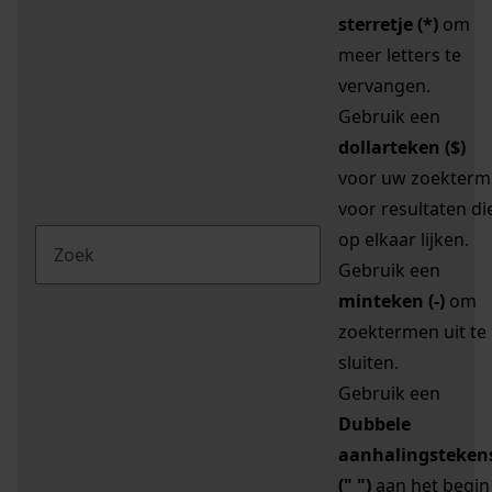
sterretje (*)
om
meer letters te
vervangen.
Gebruik een
dollarteken ($)
voor uw zoekterm
voor resultaten di
op elkaar lijken.
Gebruik een
minteken (-)
om
zoektermen uit te
sluiten.
Gebruik een
Dubbele
aanhalingsteken
(" ")
aan het begin