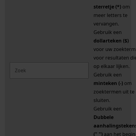
sterretje (*)
om
meer letters te
vervangen.
Gebruik een
dollarteken ($)
voor uw zoekterm
voor resultaten di
op elkaar lijken.
Gebruik een
minteken (-)
om
zoektermen uit te
sluiten.
Gebruik een
Dubbele
aanhalingsteken
(" ")
aan het begin