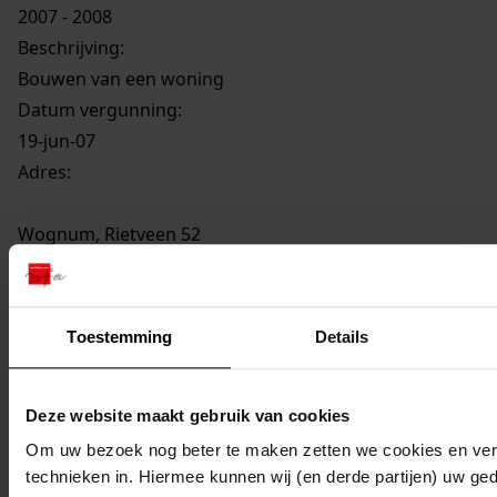
2007 - 2008
Beschrijving:
Bouwen van een woning
Datum vergunning:
19-jun-07
Adres:
Wognum, Rietveen 52
Perceel:
Toestemming
Details
Medemblik, sectie P 503
Gemeente:
Deze website maakt gebruik van cookies
Medemblik
Om uw bezoek nog beter te maken zetten we cookies en verg
Kern of buurt:
technieken in. Hiermee kunnen wij (en derde partijen) uw ge
Wognum