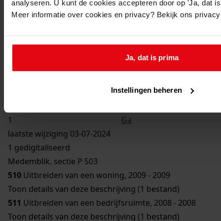
analyseren. U kunt de cookies accepteren door op 'Ja, dat is 
Oude Orde:
Meer informatie over cookies en privacy? Bekijk ons privac
BVMED/00509
Digitale bestanden:
Bestanden per e-mail ontvangen
Ja, dat is prima
Vorige
Instellingen beheren
Volgende
Gebruik CTRL + scroll om te scrollen
Ga
laatste wijziging 03-07-2024
1 gedigitaliseerd
Medemblik, sectie P 503
510
Uitbreiden van een woning, 2009 - 2009
Toon details van deze beschrijving (1 bestand)
511
Uitbreiden van een bedrijfsruimte, 2008 - 2008
Toon details van deze beschrijving (1 bestand)