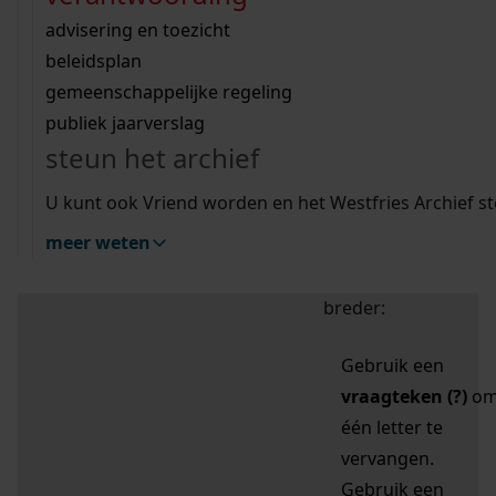
zoektips
Wij helpen u op weg met een aantal zoektips.
bekijk ons geschiedenislokaal
vergunningen
bouwvergunningen
advisering en toezicht
bekijk alle zoektips
beeld en geluid
omgevingsvergunningen
beleidsplan
uitleg nodig?
gemeenschappelijke regeling
publiek jaarverslag
Mijn Studiezaal (inloggen)
Wij helpen u op weg met een aantal zoektips.
steun het archief
bekijk alle zoektips
Door leestekens in
U kunt ook Vriend worden en het Westfries Archief s
uw zoekopdracht te
meer weten
gebruiken, zoekt u
specifieker of juist
breder:
Gebruik een
vraagteken (?)
o
één letter te
vervangen.
Gebruik een