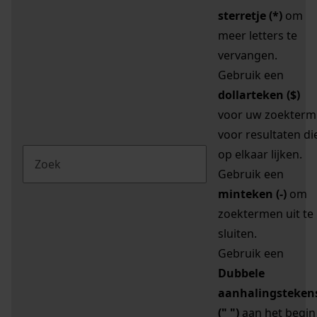
sterretje (*)
om
meer letters te
vervangen.
Gebruik een
dollarteken ($)
voor uw zoekterm
voor resultaten di
op elkaar lijken.
Gebruik een
minteken (-)
om
zoektermen uit te
sluiten.
Gebruik een
Dubbele
aanhalingsteken
(" ")
aan het begin