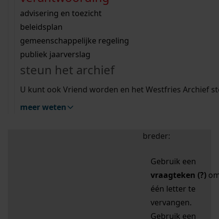
zoektips
Wij helpen u op weg met een aantal zoektips.
bekijk ons geschiedenislokaal
vergunningen
bouwvergunningen
advisering en toezicht
bekijk alle zoektips
beeld en geluid
omgevingsvergunningen
beleidsplan
uitleg nodig?
gemeenschappelijke regeling
publiek jaarverslag
Mijn Studiezaal (inloggen)
Wij helpen u op weg met een aantal zoektips.
steun het archief
bekijk alle zoektips
Door leestekens in
U kunt ook Vriend worden en het Westfries Archief s
uw zoekopdracht te
meer weten
gebruiken, zoekt u
specifieker of juist
breder:
Gebruik een
vraagteken (?)
o
één letter te
vervangen.
Gebruik een