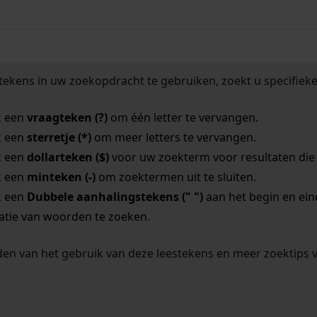
tekens in uw zoekopdracht te gebruiken, zoekt u specifieker
k een
vraagteken (?)
om één letter te vervangen.
k een
sterretje (*)
om meer letters te vervangen.
k een
dollarteken ($)
voor uw zoekterm voor resultaten die o
k een
minteken (-)
om zoektermen uit te sluiten.
k een
Dubbele aanhalingstekens (" ")
aan het begin en ei
tie van woorden te zoeken.
en van het gebruik van deze leestekens en meer zoektips 