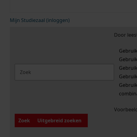
Mijn Studiezaal (inloggen)
Door lees
Gebrui
Gebrui
Gebrui
Gebrui
Gebrui
combina
Voorbeeld
Zoek
Uitgebreid zoeken