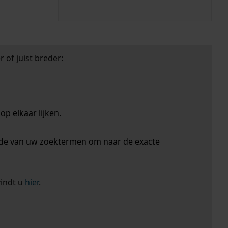
 of juist breder:
p elkaar lijken.
nde van uw zoektermen om naar de exacte
vindt u
hier
.