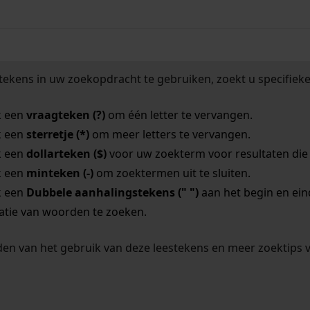
tekens in uw zoekopdracht te gebruiken, zoekt u specifieker
k een
vraagteken (?)
om één letter te vervangen.
k een
sterretje (*)
om meer letters te vervangen.
k een
dollarteken ($)
voor uw zoekterm voor resultaten die o
k een
minteken (-)
om zoektermen uit te sluiten.
k een
Dubbele aanhalingstekens (" ")
aan het begin en ei
tie van woorden te zoeken.
en van het gebruik van deze leestekens en meer zoektips 