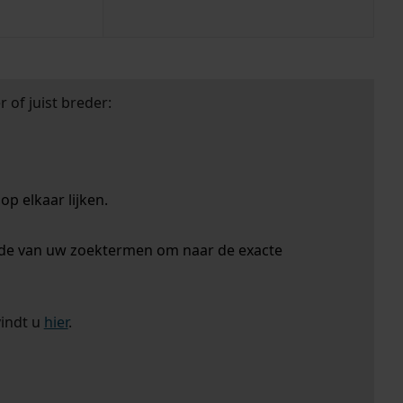
 of juist breder:
p elkaar lijken.
nde van uw zoektermen om naar de exacte
vindt u
hier
.