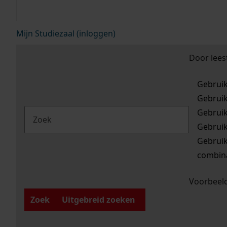
Mijn Studiezaal (inloggen)
Door lees
Gebrui
Gebrui
Gebrui
Gebrui
Gebrui
combina
Voorbeeld
Zoek
Uitgebreid zoeken