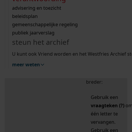
zoektips
Wij helpen u op weg met een aantal zoektips.
bekijk ons geschiedenislokaal
vergunningen
bouwvergunningen
advisering en toezicht
bekijk alle zoektips
beeld en geluid
omgevingsvergunningen
beleidsplan
uitleg nodig?
gemeenschappelijke regeling
publiek jaarverslag
Mijn Studiezaal (inloggen)
Wij helpen u op weg met een aantal zoektips.
steun het archief
bekijk alle zoektips
Door leestekens in
U kunt ook Vriend worden en het Westfries Archief s
uw zoekopdracht te
meer weten
gebruiken, zoekt u
specifieker of juist
breder:
Gebruik een
vraagteken (?)
o
één letter te
vervangen.
Gebruik een