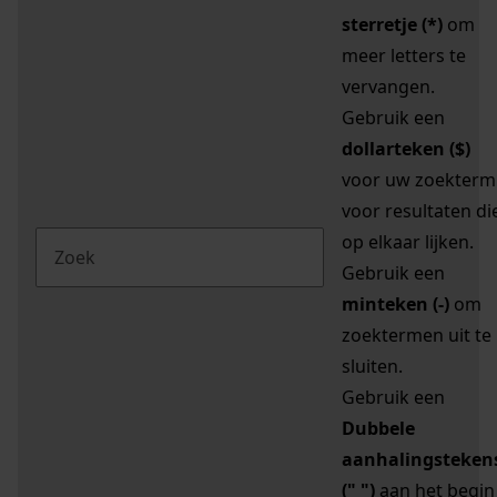
sterretje (*)
om
meer letters te
vervangen.
Gebruik een
dollarteken ($)
voor uw zoekterm
voor resultaten di
op elkaar lijken.
Gebruik een
minteken (-)
om
zoektermen uit te
sluiten.
Gebruik een
Dubbele
aanhalingsteken
(" ")
aan het begin