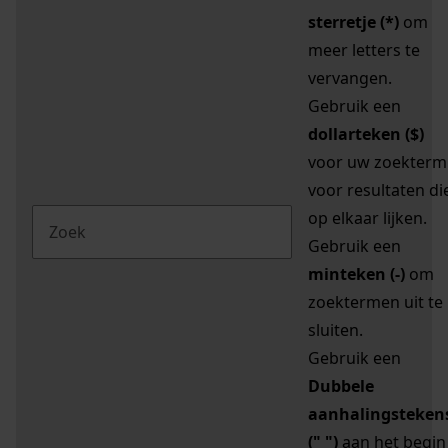
sterretje (*)
om
meer letters te
vervangen.
Gebruik een
dollarteken ($)
voor uw zoekterm
voor resultaten di
op elkaar lijken.
Gebruik een
minteken (-)
om
zoektermen uit te
sluiten.
Gebruik een
Dubbele
aanhalingsteken
(" ")
aan het begin