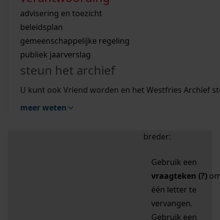
zoektips
Wij helpen u op weg met een aantal zoektips.
bekijk ons geschiedenislokaal
vergunningen
bouwvergunningen
advisering en toezicht
bekijk alle zoektips
beeld en geluid
omgevingsvergunningen
beleidsplan
uitleg nodig?
gemeenschappelijke regeling
publiek jaarverslag
Mijn Studiezaal (inloggen)
Wij helpen u op weg met een aantal zoektips.
steun het archief
bekijk alle zoektips
Door leestekens in
U kunt ook Vriend worden en het Westfries Archief s
uw zoekopdracht te
meer weten
gebruiken, zoekt u
specifieker of juist
breder:
Gebruik een
vraagteken (?)
o
één letter te
vervangen.
Gebruik een